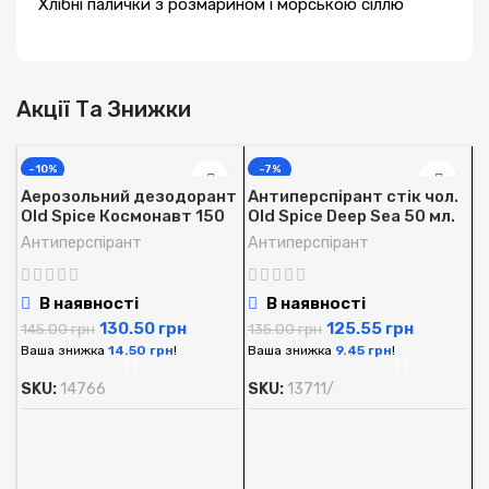
Хлібні палички з розмарином і морською сіллю
Акції Та Знижки
-10%
-7%
Аерозольний дезодорант
Антиперспірант стік чол.
Old Spice Космонавт 150
Old Spice Deep Sea 50 мл.
мл.
Антиперспірант
Антиперспірант
В наявності
В наявності
130.50
грн
125.55
грн
145.00
грн
135.00
грн
Ваша знижка
14.50
грн
!
Ваша знижка
9.45
грн
!
SKU:
14766
SKU:
13711/
А
O
м
А