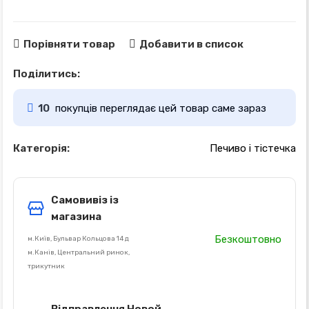
Порівняти товар
Добавити в список
Поділитись:
10
покупців переглядає цей товар саме зараз
Категорія:
Печиво і тістечка
Самовивіз із
магазина
Безкоштовно
м.Київ, Бульвар Кольцова 14 д
м.Канів, Центральний ринок,
трикутник