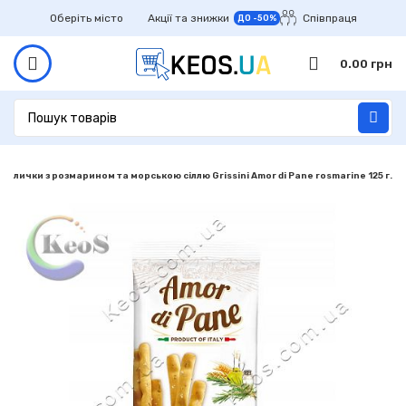
Оберіть місто
Акції та знижки
Співпраця
ДО -50%
0.00
грн
 палички з розмарином та морською сіллю Grissini Amor di Pane rosmarine 125 г.