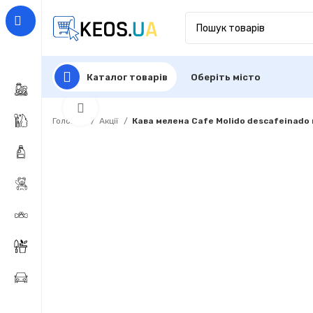
Каталог товарів
Оберіть місто
Click to enlarge
Головна
Акції
Кава мелена Cafe Molido descafeinado 