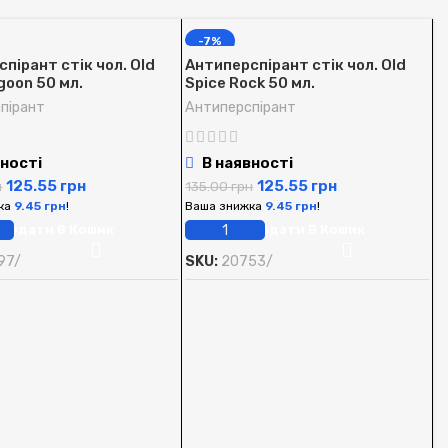
-7%
пірант стік чол. Old
Антиперспірант стік чол. Old
goon 50 мл.
Spice Rock 50 мл.
пірант
Антиперспірант
ності
В наявності
125.55
грн
125.55
грн
н
135.00
грн
ка
9.45
грн
!
Ваша знижка
9.45
грн
!
Додати В Кошик
Додати В Кошик
97/
SKU:
20753/
А
S
А
1
В