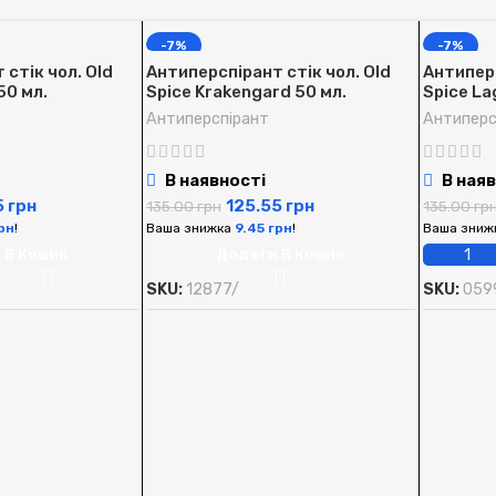
-7%
-7%
стік чол. Old
Антиперспірант стік чол. Old
Антиперс
50 мл.
Spice Krakengard 50 мл.
Spice La
Антиперспірант
Антиперс
В наявності
В наяв
5
грн
125.55
грн
135.00
грн
135.00
гр
рн
!
Ваша знижка
9.45
грн
!
Ваша зниж
 В Кошик
Додати В Кошик
SKU:
12877/
SKU:
059