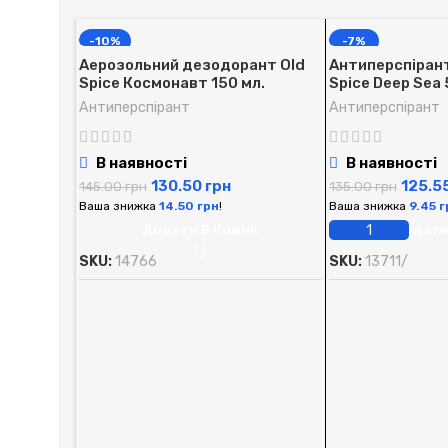
-10%
-7%
Аерозольний дезодорант Old
Антиперспірант 
Spice Космонавт 150 мл.
Spice Deep Sea 
Антиперспірант
Антиперспірант
В наявності
В наявності
130.50
грн
125.5
145.00
грн
135.00
грн
Ваша знижка
14.50
грн
!
Ваша знижка
9.45
г
Додати В Кошик
Додати
SKU:
14766
SKU:
13711/