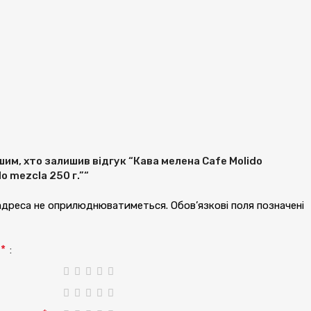
им, хто залишив відгук “Кава мелена Cafe Molido
o mezcla 250 г.”“
 адреса не оприлюднюватиметься.
Обов’язкові поля позначені
*
а