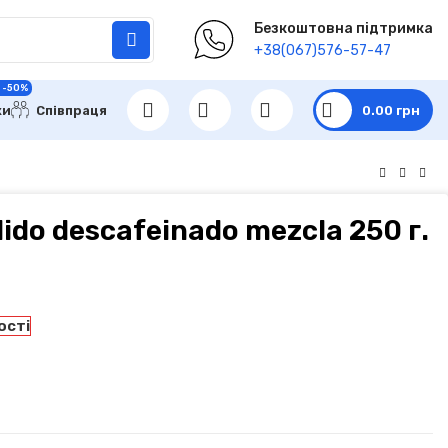
Безкоштовна підтримка
+38(067)576-57-47
 -50%
ки
Співпраця
0.00
грн
ido descafeinado mezcla 250 г.
ості