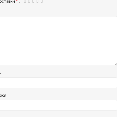
*
доставки
ь
ося