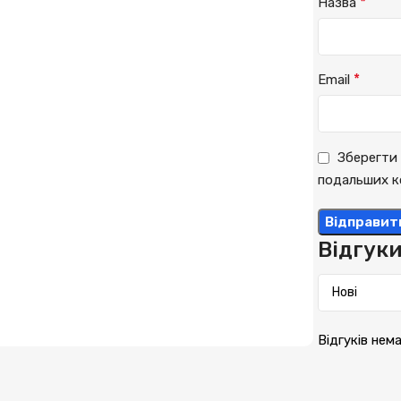
*
Назва
*
Email
Зберегти 
подальших к
Відгук
Відгуків нем