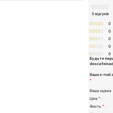
0 відгуків
0
0
0
0
0
Будьте перш
descafeinad
Ваша e-mail
*
Ваша оцінк
*
Ціна
*
Якість