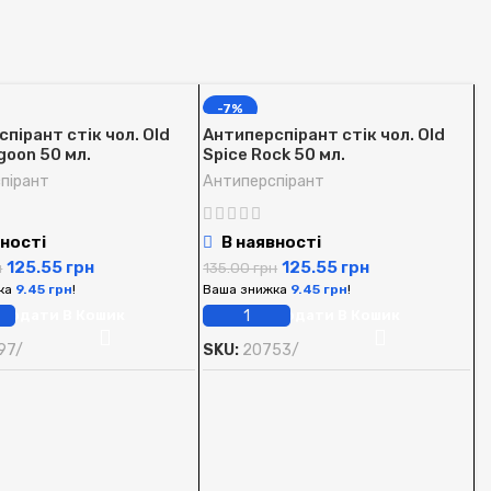
-7%
пірант стік чол. Old
Антиперспірант стік чол. Old
goon 50 мл.
Spice Rock 50 мл.
пірант
Антиперспірант
ності
В наявності
125.55
грн
125.55
грн
н
135.00
грн
ка
9.45
грн
!
Ваша знижка
9.45
грн
!
Додати В Кошик
Додати В Кошик
97/
SKU:
20753/
А
S
А