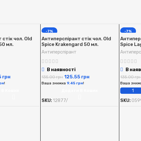
-7%
-7%
стік чол. Old
Антиперспірант стік чол. Old
Антиперс
50 мл.
Spice Krakengard 50 мл.
Spice La
Антиперспірант
Антиперс
В наявності
В наяв
5
грн
125.55
грн
135.00
грн
135.00
гр
рн
!
Ваша знижка
9.45
грн
!
Ваша зниж
 В Кошик
Додати В Кошик
SKU:
12877/
SKU:
059