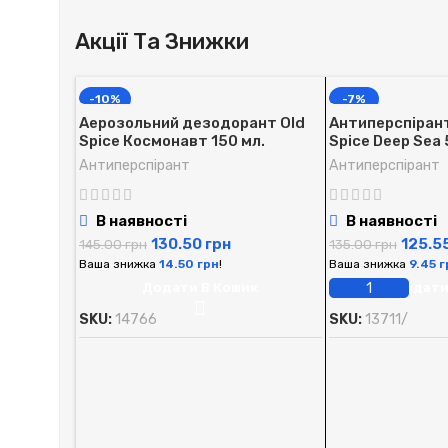
Акції Та Знижки
-10%
-7%
Аерозольний дезодорант Old
Антиперспірант 
Spice Космонавт 150 мл.
Spice Deep Sea 
Антиперспірант
Антиперспірант
В наявності
В наявності
130.50
грн
125.5
145.00
грн
135.00
грн
Ваша знижка
14.50
грн
!
Ваша знижка
9.45
г
Додати В Кошик
Додати
SKU:
14766
SKU:
13711/