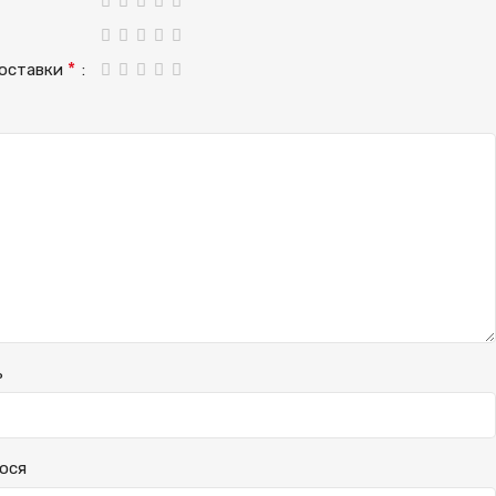
*
доставки
ь
ося