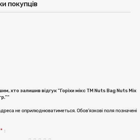
ки покупців
им, хто залишив відгук “Горіхи мікс ТМ Nuts Bag Nuts Mix
гр.”“
 адреса не оприлюднюватиметься.
Обов’язкові поля позначені
*
а