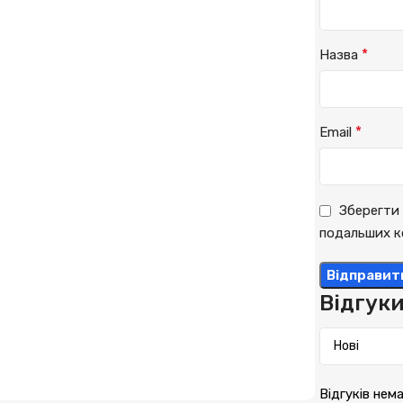
*
Назва
*
Email
Зберегти 
подальших к
Відгук
Відгуків нем