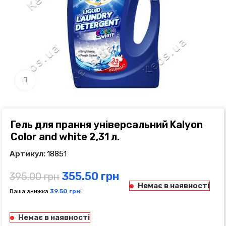
Click to enlarge
Гель для прання універсальний Kalyon
Color and white 2,31 л.
Артикул:
18851
355.50
грн
395.00
грн
Немає в наявності
Ваша знижка
39.50
грн
!
Немає в наявності