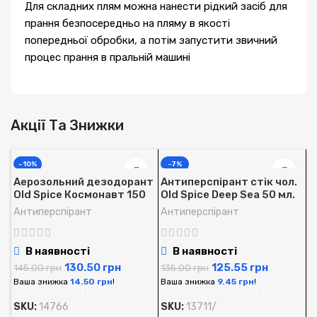
Для складних плям можна нанести рідкий засіб для
прання безпосередньо на пляму в якості
попередньої обробки, а потім запустити звичний
процес прання в пральній машині
Акції Та Знижки
-10%
-7%
Аерозольний дезодорант
Антиперспірант стік чол.
Old Spice Космонавт 150
Old Spice Deep Sea 50 мл.
мл.
Антиперспірант
Антиперспірант
В наявності
В наявності
130.50
грн
125.55
грн
145.00
грн
135.00
грн
Ваша знижка
14.50
грн
!
Ваша знижка
9.45
грн
!
SKU:
14766
SKU:
13711/
А