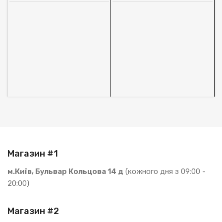
O
м
А
1
В
S
Магазин #1
м.Київ, Бульвар Кольцова 14 д
(кожного дня з 09:00 -
20:00)
Магазин #2