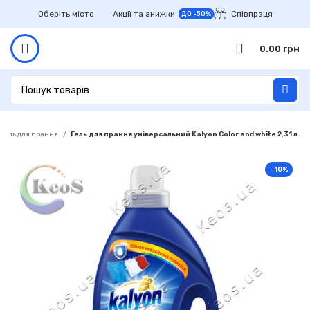
Оберіть місто
Акції та знижки
Співпраця
ДО -50%
0.00
грн
Гель для прання
Гель для прання універсальний Kalyon Color and white 2,31 л.
-10%