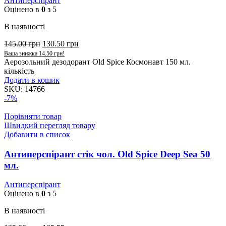
Антиперспірант
Оцінено в
0
з 5
В наявності
145.00
грн
130.50
грн
Ваша знижка
14.50
грн
!
Аерозольний дезодорант Old Spice Космонавт 150 мл.
кількість
Додати в кошик
SKU:
14766
-7%
Порівняти товар
Швидкий перегляд товару
Добавити в список
Антиперспірант стік чол. Old Spice Deep Sea 50
мл.
Антиперспірант
Оцінено в
0
з 5
В наявності