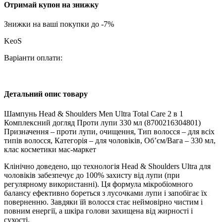
Отримай купон на знижку
Знижки на ваші покупки до -7%
KeoS
Варіанти оплати:
Детальний опис товару
Шампунь Head & Shoulders Men Ultra Total Care 2 в 1
Комплексний догляд Проти лупи 330 мл (8700216304801)
Призначення – проти лупи, очищення, Тип волосся – для всіх
типів волосся, Категорія – для чоловіків, Об’єм/Вага – 330 мл,
клас косметики мас-маркет
Клінічно доведено, що технологія Head & Shoulders Ultra для
чоловіків забезпечує до 100% захисту від лупи (при
регулярному використанні). Ця формула мікробіомного
балансу ефективно бореться з лусочками лупи і запобігає їх
поверненню. Завдяки їй волосся стає неймовірно чистим і
повним енергії, а шкіра голови захищена від жирності і
сухості.