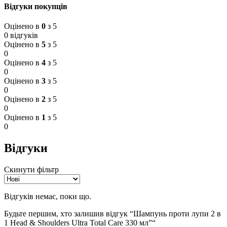
Відгуки покупців
Оцінено в
0
з 5
0 відгуків
Оцінено в
5
з 5
0
Оцінено в
4
з 5
0
Оцінено в
3
з 5
0
Оцінено в
2
з 5
0
Оцінено в
1
з 5
0
Відгуки
Скинути фільтр
Відгуків немає, поки що.
Будьте першим, хто залишив відгук “Шампунь проти лупи 2 в
1 Head & Shoulders Ultra Total Care 330 мл”“