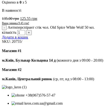
Оцінено в
0
з 5
В наявності
135.00
грн
125.55
грн
Ваша знижка
9.45
грн
!
Антиперспірант стік чол. Old Spice White Wolf 50 мл.
кількість
Додати в кошик
SKU:
20755/
Магазин #1
м.Київ, Бульвар Кольцова 14 д
(кожного дня з 09:00 - 20:00)
Магазин #2
м.Канів, Центральний ринок
(ср, пт, нд з 08:00 - 13:00)
+38(067)576-57-47
keos.com.ua@gmail.com