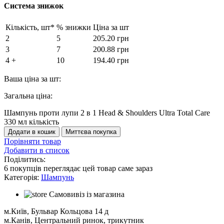
Система знижок
Кількість, шт*
% знижки
Ціна за шт
2
5
205.20
грн
3
7
200.88
грн
4 +
10
194.40
грн
Ваша ціна за шт:
Загальна ціна:
Шампунь проти лупи 2 в 1 Head & Shoulders Ultra Total Care
330 мл кількість
Додати в кошик
Миттєва покупка
Порівняти товар
Добавити в список
Поділитись:
6
покупців переглядає цей товар саме зараз
Категорія:
Шампунь
Самовивіз із магазина
м.Київ, Бульвар Кольцова 14 д
м.Канів, Центральний ринок, трикутник