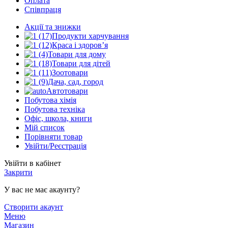
Оплата
Співпраця
Акції та знижки
Продукти харчування
Краса і здоров’я
Товари для дому
Товари для дітей
Зоотовари
Дача, сад, город
Автотовари
Побутова хімія
Побутова техніка
Офіс, школа, книги
Мій список
Порівняти товар
Увійти/Реєстрація
Увійти в кабінет
Закрити
У вас не має акаунту?
Створити акаунт
Меню
Магазин