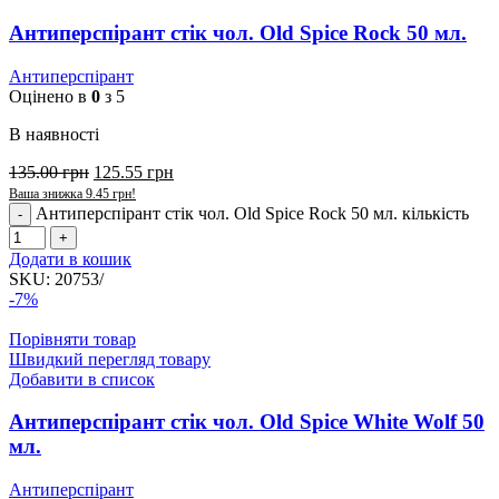
Антиперспірант стік чол. Old Spice Rock 50 мл.
Антиперспірант
Оцінено в
0
з 5
В наявності
135.00
грн
125.55
грн
Ваша знижка
9.45
грн
!
Антиперспірант стік чол. Old Spice Rock 50 мл. кількість
Додати в кошик
SKU:
20753/
-7%
Порівняти товар
Швидкий перегляд товару
Добавити в список
Антиперспірант стік чол. Old Spice White Wolf 50
мл.
Антиперспірант