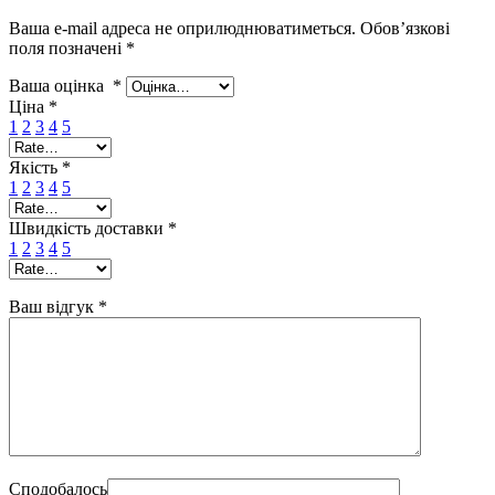
Ваша e-mail адреса не оприлюднюватиметься.
Обов’язкові
поля позначені
*
Ваша оцінка
*
Ціна
*
1
2
3
4
5
Якість
*
1
2
3
4
5
Швидкість доставки
*
1
2
3
4
5
Ваш відгук
*
Сподобалось