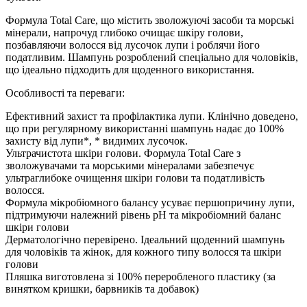
Формула Total Care, що містить зволожуючі засоби та морські
мінерали, напрочуд глибоко очищає шкіру голови,
позбавляючи волосся від лусочок лупи і роблячи його
податливим. Шампунь розроблений спеціально для чоловіків,
що ідеально підходить для щоденного використання.
Особливості та переваги:
Ефективний захист та профілактика лупи. Клінічно доведено,
що при регулярному використанні шампунь надає до 100%
захисту від лупи*, * видимих ​​лусочок.
Ультрачистота шкіри голови. Формула Total Care з
зволожувачами та морськими мінералами забезпечує
ультраглибоке очищення шкіри голови та податливість
волосся.
Формула мікробіомного балансу усуває першопричину лупи,
підтримуючи належний рівень pH та мікробіомний баланс
шкіри голови
Дерматологічно перевірено. Ідеальний щоденний шампунь
для чоловіків та жінок, для кожного типу волосся та шкіри
голови
Пляшка виготовлена ​​зі 100% переробленого пластику (за
винятком кришки, барвників та добавок)