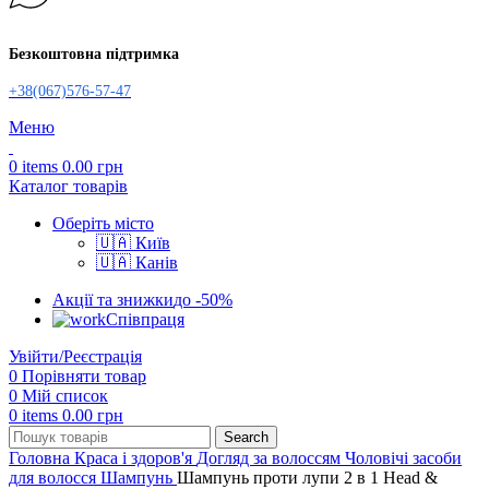
Безкоштовна підтримка
+38(067)576-57-47
Меню
0
items
0.00
грн
Каталог товарів
Оберіть місто
🇺🇦 Київ
🇺🇦 Канів
Акції та знижки
до -50%
Співпраця
Увійти/Реєстрація
0
Порівняти товар
0
Мій список
0
items
0.00
грн
Search
Головна
Краса і здоров'я
Догляд за волоссям
Чоловічі засоби
для волосся
Шампунь
Шампунь проти лупи 2 в 1 Head &