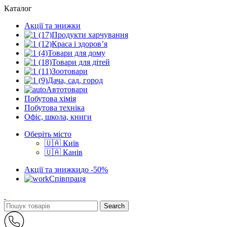
Каталог
Акції та знижки
Продукти харчування
Краса і здоров’я
Товари для дому
Товари для дітей
Зоотовари
Дача, сад, город
Автотовари
Побутова хімія
Побутова техніка
Офіс, школа, книги
Оберіть місто
🇺🇦 Київ
🇺🇦 Канів
Акції та знижки
до -50%
Співпраця
Search