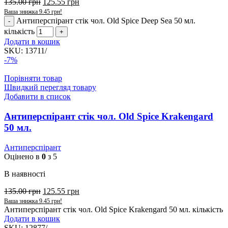
135.00
грн
125.55
грн
Ваша знижка
9.45
грн
!
Антиперспірант стік чол. Old Spice Deep Sea 50 мл.
кількість
Додати в кошик
SKU:
13711/
-7%
Порівняти товар
Швидкий перегляд товару
Добавити в список
Антиперспірант стік чол. Old Spice Krakengard
50 мл.
Антиперспірант
Оцінено в
0
з 5
В наявності
135.00
грн
125.55
грн
Ваша знижка
9.45
грн
!
Антиперспірант стік чол. Old Spice Krakengard 50 мл. кількість
Додати в кошик
SKU:
12877/