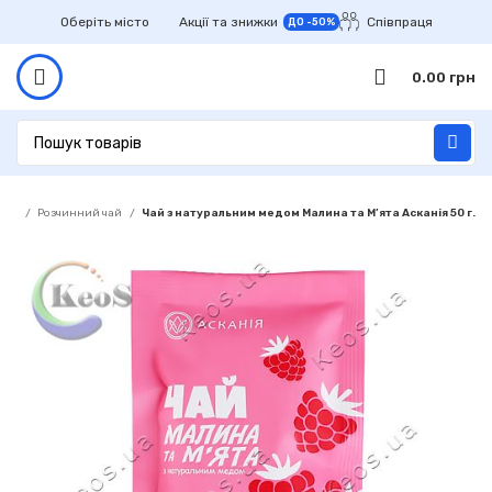
Оберіть місто
Акції та знижки
Співпраця
ДО -50%
0.00
грн
Чай
Розчинний чай
Чай з натуральним медом Малина та М’ята Асканія 50 г.