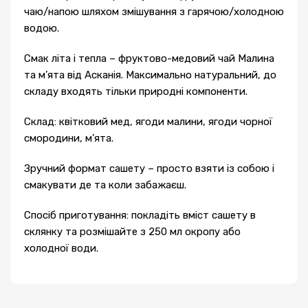
чаю/напою шляхом змішування з гарячою/холодною
водою.
Смак літа і тепла – фруктово-медовий чай Малина
та м’ята від Асканія. Максимально натуральний, до
складу входять тільки природні компоненти.
Склад: квітковий мед, ягоди малини, ягоди чорної
смородини, м’ята.
Зручний формат сашету – просто взяти із собою і
смакувати де та коли забажаєш.
Спосіб приготування: покладіть вміст сашету в
склянку та розмішайте з 250 мл окропу або
холодної води.