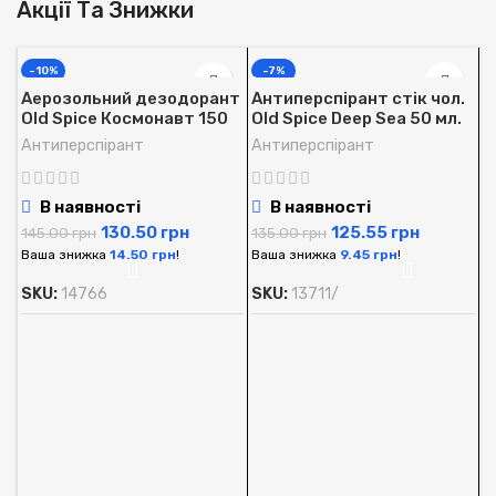
Акції Та Знижки
-10%
-7%
Аерозольний дезодорант
Антиперспірант стік чол.
Old Spice Космонавт 150
Old Spice Deep Sea 50 мл.
мл.
Антиперспірант
Антиперспірант
В наявності
В наявності
130.50
грн
125.55
грн
145.00
грн
135.00
грн
Ваша знижка
14.50
грн
!
Ваша знижка
9.45
грн
!
SKU:
14766
SKU:
13711/
А
O
м
А
1
В
S