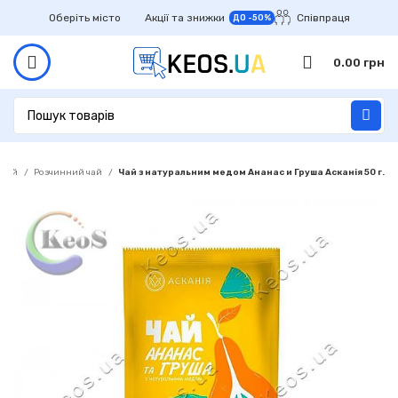
Оберіть місто
Акції та знижки
Співпраця
ДО -50%
0.00
грн
Чай
Розчинний чай
Чай з натуральним медом Ананас и Груша Асканія 50 г.