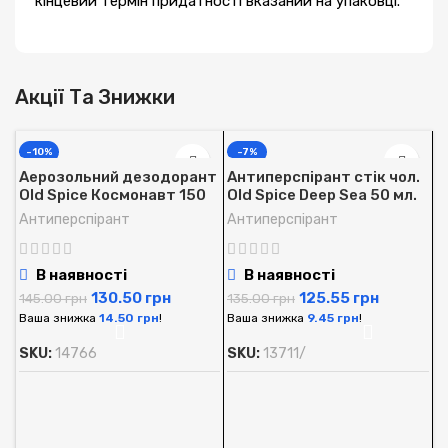
кінцевий термін придатності вказаний на упаковці.
Акції Та Знижки
-10%
-7%
Аерозольний дезодорант
Антиперспірант стік чол.
Old Spice Космонавт 150
Old Spice Deep Sea 50 мл.
мл.
Антиперспірант
Антиперспірант
В наявності
В наявності
130.50
грн
125.55
грн
145.00
грн
135.00
грн
Ваша знижка
14.50
грн
!
Ваша знижка
9.45
грн
!
SKU:
14766
SKU:
13711/
А
O
м
А