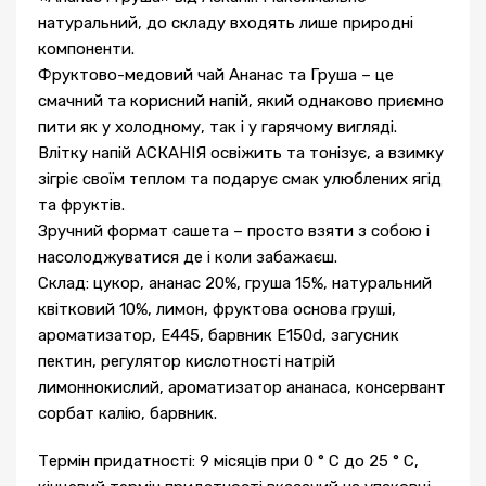
натуральний, до складу входять лише природні
компоненти.
Фруктово-медовий чай Ананас та Груша – це
смачний та корисний напій, який однаково приємно
пити як у холодному, так і у гарячому вигляді.
Влітку напій АСКАНІЯ освіжить та тонізує, а взимку
зігріє своїм теплом та подарує смак улюблених ягід
та фруктів.
Зручний формат сашета – просто взяти з собою і
насолоджуватися де і коли забажаєш.
Склад: цукор, ананас 20%, груша 15%, натуральний
квітковий 10%, лимон, фруктова основа груші,
ароматизатор, Е445, барвник Е150d, загусник
пектин, регулятор кислотності натрій
лимоннокислий, ароматизатор ананаса, консервант
сорбат калію, барвник.
Термін придатності: 9 місяців при 0 ° С до 25 ° С,