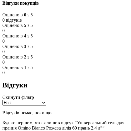
Відгуки покупців
Оцінено в
0
з 5
0 відгуків
Оцінено в
5
з 5
0
Оцінено в
4
з 5
0
Оцінено в
3
з 5
0
Оцінено в
2
з 5
0
Оцінено в
1
з 5
0
Відгуки
Скинути фільтр
Відгуків немає, поки що.
Будьте першим, хто залишив відгук “Універсальний гель для
прання Omino Bianco Рожева лілія 60 прань 2.4 л”“