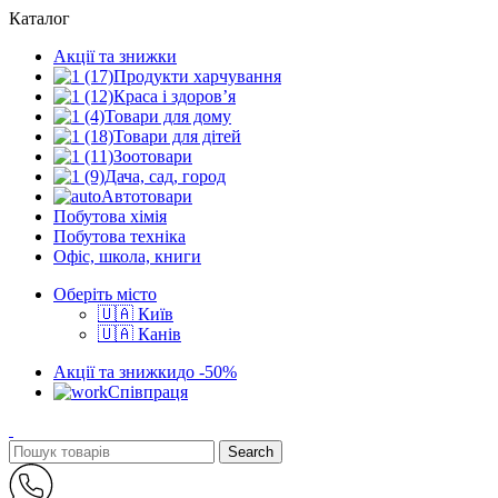
Каталог
Акції та знижки
Продукти харчування
Краса і здоров’я
Товари для дому
Товари для дітей
Зоотовари
Дача, сад, город
Автотовари
Побутова хімія
Побутова техніка
Офіс, школа, книги
Оберіть місто
🇺🇦 Київ
🇺🇦 Канів
Акції та знижки
до -50%
Співпраця
Search