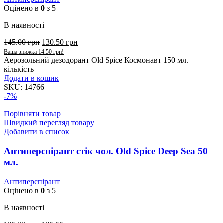
Оцінено в
0
з 5
В наявності
145.00
грн
130.50
грн
Ваша знижка
14.50
грн
!
Аерозольний дезодорант Old Spice Космонавт 150 мл.
кількість
Додати в кошик
SKU:
14766
-7%
Порівняти товар
Швидкий перегляд товару
Добавити в список
Антиперспірант стік чол. Old Spice Deep Sea 50
мл.
Антиперспірант
Оцінено в
0
з 5
В наявності