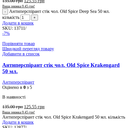
135.00
грн
125.55
грн
Ваша знижка
9.45
грн
!
Антиперспірант стік чол. Old Spice Deep Sea 50 мл.
кількість
Додати в кошик
SKU:
13711/
-7%
Порівняти товар
Швидкий перегляд товару
Добавити в список
Антиперспірант стік чол. Old Spice Krakengard
50 мл.
Антиперспірант
Оцінено в
0
з 5
В наявності
135.00
грн
125.55
грн
Ваша знижка
9.45
грн
!
Антиперспірант стік чол. Old Spice Krakengard 50 мл. кількість
Додати в кошик
SKU:
12877/