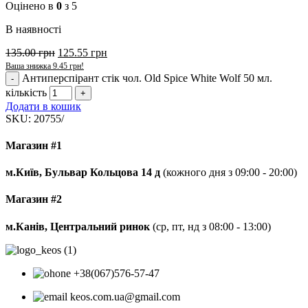
Оцінено в
0
з 5
В наявності
135.00
грн
125.55
грн
Ваша знижка
9.45
грн
!
Антиперспірант стік чол. Old Spice White Wolf 50 мл.
кількість
Додати в кошик
SKU:
20755/
Магазин #1
м.Київ, Бульвар Кольцова 14 д
(кожного дня з 09:00 - 20:00)
Магазин #2
м.Канів, Центральний ринок
(ср, пт, нд з 08:00 - 13:00)
+38(067)576-57-47
keos.com.ua@gmail.com