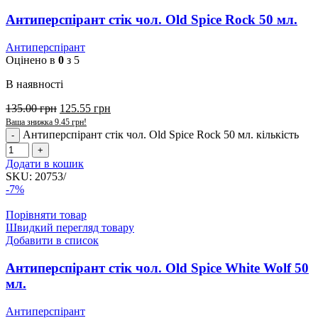
Антиперспірант стік чол. Old Spice Rock 50 мл.
Антиперспірант
Оцінено в
0
з 5
В наявності
135.00
грн
125.55
грн
Ваша знижка
9.45
грн
!
Антиперспірант стік чол. Old Spice Rock 50 мл. кількість
Додати в кошик
SKU:
20753/
-7%
Порівняти товар
Швидкий перегляд товару
Добавити в список
Антиперспірант стік чол. Old Spice White Wolf 50
мл.
Антиперспірант