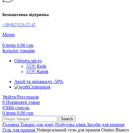
Безкоштовна підтримка
+38(067)576-57-47
Меню
0
items
0.00
грн
Каталог товарів
Оберіть місто
🇺🇦 Київ
🇺🇦 Канів
Акції та знижки
до -50%
Співпраця
Увійти/Реєстрація
0
Порівняти товар
0
Мій список
0
items
0.00
грн
Search
Головна
Товари для дому
Побутова хімія
Засоби для прання
Гель для прання
Універсальний гель для прання Omino Bianco