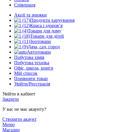
Співпраця
Акції та знижки
Продукти харчування
Краса і здоров’я
Товари для дому
Товари для дітей
Зоотовари
Дача, сад, город
Автотовари
Побутова хімія
Побутова техніка
Офіс, школа, книги
Мій список
Порівняти товар
Увійти/Реєстрація
Увійти в кабінет
Закрити
У вас не має акаунту?
Створити акаунт
Меню
Магазин