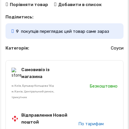
Порівняти товар
Добавити в список
Поділитись:
9
покупців переглядає цей товар саме зараз
Категорія:
Соуси
Самовивіз із
магазина
Безкоштовно
м.Київ, Бульвар Кольцова 14 д
м.Канів, Центральний ринок,
трикутник
Відправлення Новой
поштой
По тарифам