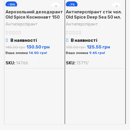
-10%
-7%
Аерозольний дезодорант
Антиперспірант стік чол.
Old Spice Космонавт 150
Old Spice Deep Sea 50 мл.
мл.
Антиперспірант
Антиперспірант
В наявності
В наявності
130.50
грн
125.55
грн
145.00
грн
135.00
грн
Ваша знижка
14.50
грн
!
Ваша знижка
9.45
грн
!
SKU:
14766
SKU:
13711/
А
O
м
А
1
В
S