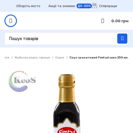
Оберіть місто
Акції та знижки
Співпраця
ДО -50%
0.00
грн
акалія
Майонез, соуси, гірчиця
Соуси
Соус гранатовий Fimtad скло 250 мл.