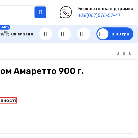
Безкоштовна підтримка
+38(067)576-57-47
 -50%
ки
Співпраця
0.00
грн
ом Амаретто 900 г.
явності