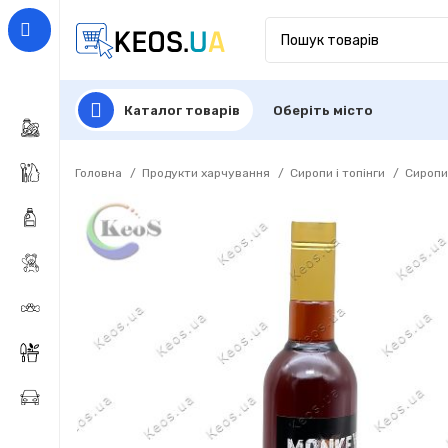
Каталог товарів
Оберіть місто
Головна
Продукти харчування
Сиропи і топінги
Сироп