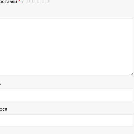
*
доставки
ь
ося