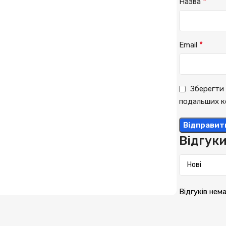
*
Назва
*
Email
Зберегти 
подальших к
Відгук
Відгуків нем