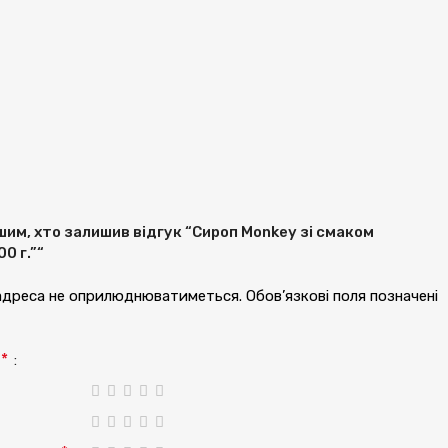
им, хто залишив відгук “Сироп Monkey зі смаком
0 г.”“
 адреса не оприлюднюватиметься.
Обов’язкові поля позначені
*
а