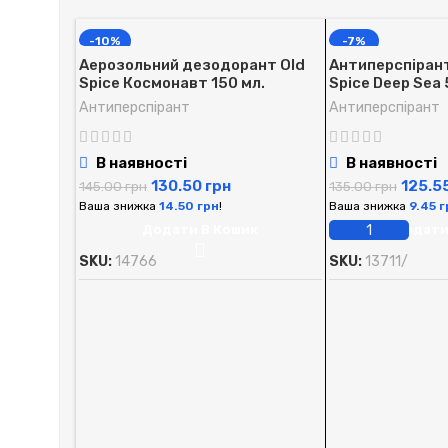
-10%
-7%
Аерозольний дезодорант Old
Антиперспірант 
Spice Космонавт 150 мл.
Spice Deep Sea 
Антиперспірант
Антиперспірант
В наявності
В наявності
130.50
грн
125.5
145.00
грн
135.00
грн
Ваша знижка
14.50
грн
!
Ваша знижка
9.45
г
Додати В Кошик
Додати
SKU:
14766
SKU:
13711/