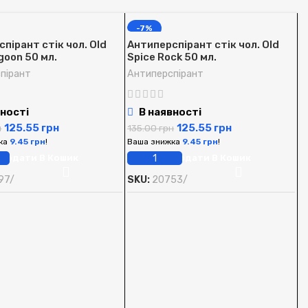
-7%
пірант стік чол. Old
Антиперспірант стік чол. Old
goon 50 мл.
Spice Rock 50 мл.
пірант
Антиперспірант
ності
В наявності
125.55
грн
125.55
грн
н
135.00
грн
ка
9.45
грн
!
Ваша знижка
9.45
грн
!
Додати В Кошик
Додати В Кошик
97/
SKU:
20753/
А
S
А
1
В