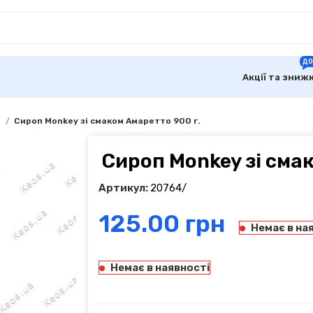
ДО
Акції та зниж
и
Сироп Monkey зі смаком Амаретто 900 г.
Сироп Monkey зі смак
Артикул:
20764/
грн
Немає в на
Немає в наявності