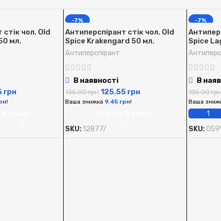
-7%
-7%
стік чол. Old
Антиперспірант стік чол. Old
Антиперс
50 мл.
Spice Krakengard 50 мл.
Spice La
Антиперспірант
Антиперс
В наявності
В наяв
5
грн
125.55
грн
135.00
грн
135.00
гр
рн
!
Ваша знижка
9.45
грн
!
Ваша зниж
 В Кошик
Додати В Кошик
SKU:
12877/
SKU:
059