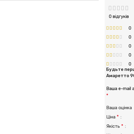
0 відгуків
0
0
0
0
0
Будьте перш
Амаретто 90
Ваша e-mail
*
Ваша оцінк
*
Ціна
*
Якість