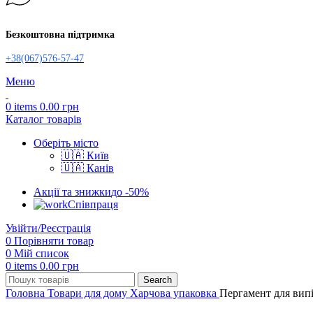
Безкоштовна підтримка
+38(067)576-57-47
Меню
0
items
0.00
грн
Каталог товарів
Оберіть місто
🇺🇦 Київ
🇺🇦 Канів
Акції та знижки
до -50%
Співпраця
Увійти/Реєстрація
0
Порівняти товар
0
Мій список
0
items
0.00
грн
Search
Головна
Товари для дому
Харчова упаковка
Пергамент для випі