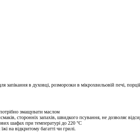
ля запікання в духовці, розморозки в мікрохвильовій печі, порц
 потрібно змащувати маслом
смаків, сторонніх запахів, швидкого псування, не дозволяє відси
хових шафах при температурі до 220 °С
жі на відкритому багатті чи грилі.