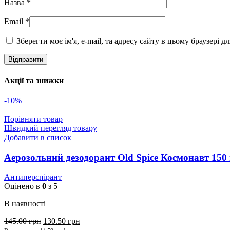
Назва
*
Email
*
Зберегти моє ім'я, e-mail, та адресу сайту в цьому браузері 
Акції та знижки
-10%
Порівняти товар
Швидкий перегляд товару
Добавити в список
Аерозольний дезодорант Old Spice Космонавт 150 
Антиперспірант
Оцінено в
0
з 5
В наявності
145.00
грн
130.50
грн