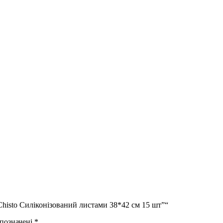
Chisto Силіконізований листами 38*42 см 15 шт”“
 позначені
*