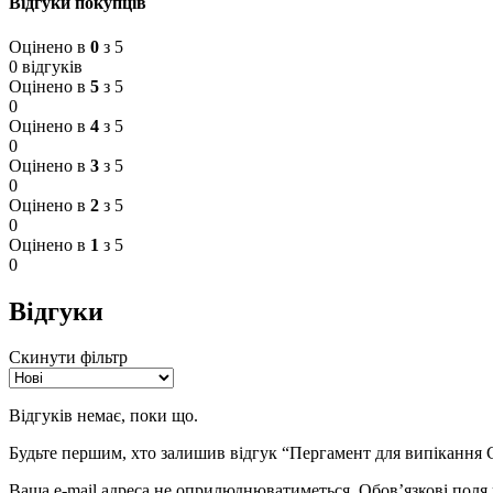
Відгуки покупців
Оцінено в
0
з 5
0 відгуків
Оцінено в
5
з 5
0
Оцінено в
4
з 5
0
Оцінено в
3
з 5
0
Оцінено в
2
з 5
0
Оцінено в
1
з 5
0
Відгуки
Скинути фільтр
Відгуків немає, поки що.
Будьте першим, хто залишив відгук “Пергамент для випікання 
Ваша e-mail адреса не оприлюднюватиметься.
Обов’язкові поля