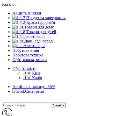
Каталог
Акції та знижки
Продукти харчування
Краса і здоров’я
Товари для дому
Товари для дітей
Зоотовари
Дача, сад, город
Автотовари
Побутова хімія
Побутова техніка
Офіс, школа, книги
Оберіть місто
🇺🇦 Київ
🇺🇦 Канів
Акції та знижки
до -50%
Співпраця
Search