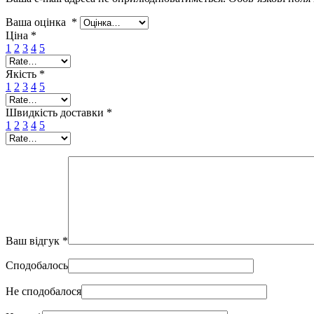
Ваша оцінка
*
Ціна
*
1
2
3
4
5
Якість
*
1
2
3
4
5
Швидкість доставки
*
1
2
3
4
5
Ваш відгук
*
Сподобалось
Не сподобалося