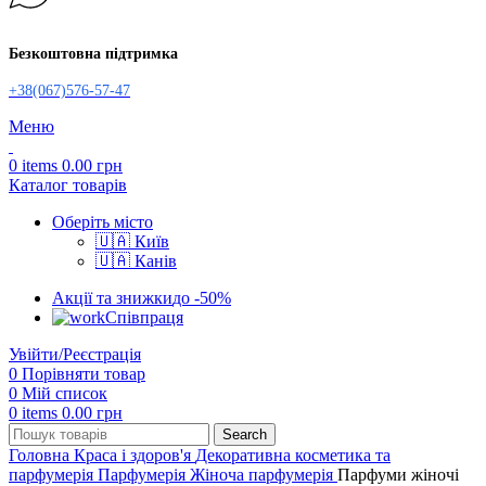
Безкоштовна підтримка
+38(067)576-57-47
Меню
0
items
0.00
грн
Каталог товарів
Оберіть місто
🇺🇦 Київ
🇺🇦 Канів
Акції та знижки
до -50%
Співпраця
Увійти/Реєстрація
0
Порівняти товар
0
Мій список
0
items
0.00
грн
Search
Головна
Краса і здоров'я
Декоративна косметика та
парфумерія
Парфумерія
Жіноча парфумерія
Парфуми жіночі