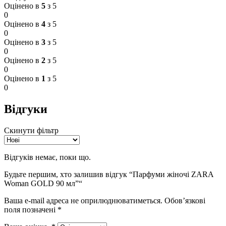
Оцінено в
5
з 5
0
Оцінено в
4
з 5
0
Оцінено в
3
з 5
0
Оцінено в
2
з 5
0
Оцінено в
1
з 5
0
Відгуки
Скинути фільтр
Відгуків немає, поки що.
Будьте першим, хто залишив відгук “Парфуми жіночі ZARA
Woman GOLD 90 мл”“
Ваша e-mail адреса не оприлюднюватиметься.
Обов’язкові
поля позначені
*