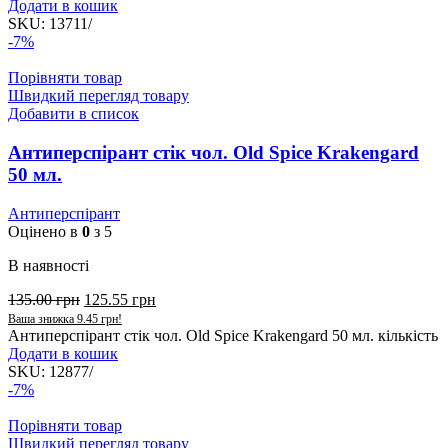
Додати в кошик
SKU:
13711/
-7%
Порівняти товар
Швидкий перегляд товару
Добавити в список
Антиперспірант стік чол. Old Spice Krakengard
50 мл.
Антиперспірант
Оцінено в
0
з 5
В наявності
135.00
грн
125.55
грн
Ваша знижка
9.45
грн
!
Антиперспірант стік чол. Old Spice Krakengard 50 мл. кількість
Додати в кошик
SKU:
12877/
-7%
Порівняти товар
Швидкий перегляд товару