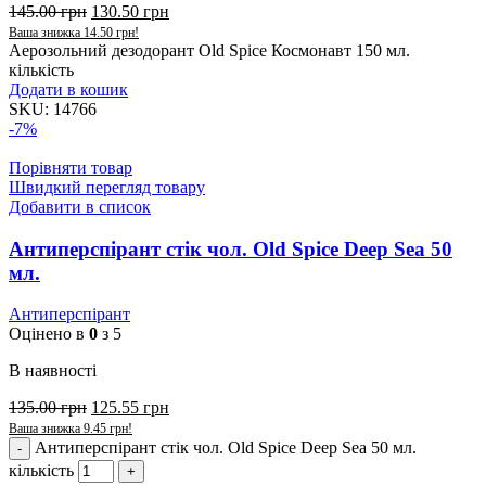
145.00
грн
130.50
грн
Ваша знижка
14.50
грн
!
Аерозольний дезодорант Old Spice Космонавт 150 мл.
кількість
Додати в кошик
SKU:
14766
-7%
Порівняти товар
Швидкий перегляд товару
Добавити в список
Антиперспірант стік чол. Old Spice Deep Sea 50
мл.
Антиперспірант
Оцінено в
0
з 5
В наявності
135.00
грн
125.55
грн
Ваша знижка
9.45
грн
!
Антиперспірант стік чол. Old Spice Deep Sea 50 мл.
кількість