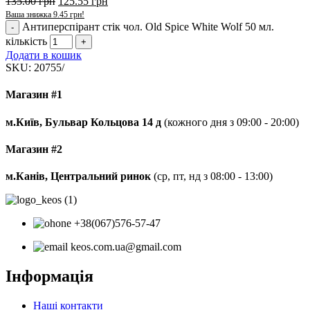
135.00
грн
125.55
грн
Ваша знижка
9.45
грн
!
Антиперспірант стік чол. Old Spice White Wolf 50 мл.
кількість
Додати в кошик
SKU:
20755/
Магазин #1
м.Київ, Бульвар Кольцова 14 д
(кожного дня з 09:00 - 20:00)
Магазин #2
м.Канів, Центральний ринок
(ср, пт, нд з 08:00 - 13:00)
+38(067)576-57-47
keos.com.ua@gmail.com
Інформація
Наші контакти