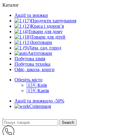
Каталог
Акції та знижки
Продукти харчування
Краса і здоров’я
Товари для дому
Товари для дітей
Зоотовари
Дача, сад, город
Автотовари
Побутова хімія
Побутова техніка
Офіс, школа, книги
Оберіть місто
🇺🇦 Київ
🇺🇦 Канів
Акції та знижки
до -50%
Співпраця
Search