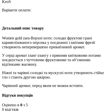
KeoS
Варіанти оплати:
Детальний опис товару
Women gold zara-Верхні ноти: солодкі фруктові грані
карамелізованого персика у поєднанні з квітами фрезії
створюють неперевершено привабливий аромат.
У серці аромат іланг-ілангу з пряними квітковими нотами
поєднується з чуттєвими фруктовими та об’ємними
відтінками жасмину.
Ніжні та чарівні солодкі та мускусні ноти утворюють стійке
тло і стають другою шкірою.
Чарівний аромат, перед яким не можна встояти.
Відгуки покупців
Оцінено в
0
з 5
0 відгуків