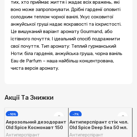
тих, хто приймає життя і жадає всіх вражень, які
воно може запропонувати. Дрібні гарденії оповиті
солодким теплом чорної ванілі. Укус соковитої
анжуйської груші надає яскравості та іскристості.
Це вишуканий варіант аромату Gourmand, або
їстівного почуття. І ідеальний спосіб подражнити
свої почуття. Тип аромату: Теплий гурманський
Ноти: біла гарденія, анжуйська груша, чорна ваніль
Eau de Parfum – наша найбільш концентрована,
чиста версія аромату.
Акції Та Знижки
-10%
-7%
Аерозольний дезодорант
Антиперспірант стік чол.
Old Spice Космонавт 150
Old Spice Deep Sea 50 мл.
мл.
Антиперспірант
Антиперспірант