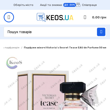
Оберіть місто
Акції та знижки
Співпраця
ДО -50%
0.00
грн
оча парфумерія
Парфуми жіночі Victoria’s Secret Tease EAU de Parfume 50 мл