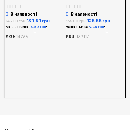
В наявності
В наявності
130.50
грн
125.55
грн
145.00
грн
135.00
грн
Ваша знижка
14.50
грн
!
Ваша знижка
9.45
грн
!
SKU:
14766
SKU:
13711/
А
O
м
А
1
В
S