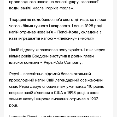
прохолодного напою на основі цукру, газованої
води, ванілі, масла і горіхів «кола».
Творцеві не подобалося ім’я свого дітища, хотілося
чогось більш гучного і яскравого. І ось в 1898 році
напій отримав нове ім’я – Пепсі-Кола , складене з
назв інгредієнтів напою – «пепсину» і «коли».
Напій відразу ж завоював популярність і вже через
кілька років Бредхем виступив в ролик глави
власної компанії – Pepsi-Cola Company .
Pepsi – всесвітньо відомий безалкогольний
прохолодний напій. Свій легендарний освіжаючий
смак Pepsi дарує споживачам уже понад 110 років:
вперше напій з’явився в США в 1898 році, а своє
звичне назву і широке визнання отримав в 1903
році.
Ідеологія Pepsi – це підтримка креативних рішень,