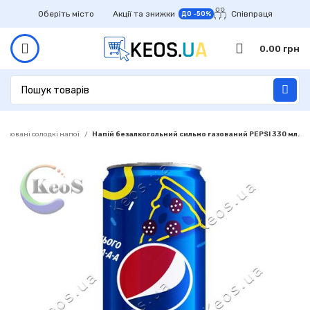
Оберіть місто
Акції та знижки
Співпраця
ДО -50%
0.00
грн
Газовані солодкі напої
Напій безалкогольний сильно газований PEPSI 330 мл.