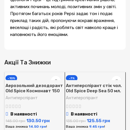
активних починань молоді, позитивних змін у світі.
Протягом багатьох років Pepsi задає тон і подає
приклад таких дій, пропонуючи яскраві враження,
веселощі і радість, які роблять світ навколо краще і
наповнюють його емоціями.
Акції Та Знижки
-10%
-7%
Аерозольний дезодорант
Антиперспірант стік чол.
Old Spice Космонавт 150
Old Spice Deep Sea 50 мл.
мл.
Антиперспірант
Антиперспірант
В наявності
В наявності
130.50
грн
125.55
грн
145.00
грн
135.00
грн
Ваша знижка
14.50
грн
!
Ваша знижка
9.45
грн
!