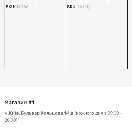
SKU:
14766
SKU:
13711/
А
O
м
А
1
В
S
Магазин #1
м.Київ, Бульвар Кольцова 14 д
(кожного дня з 09:00 -
20:00)