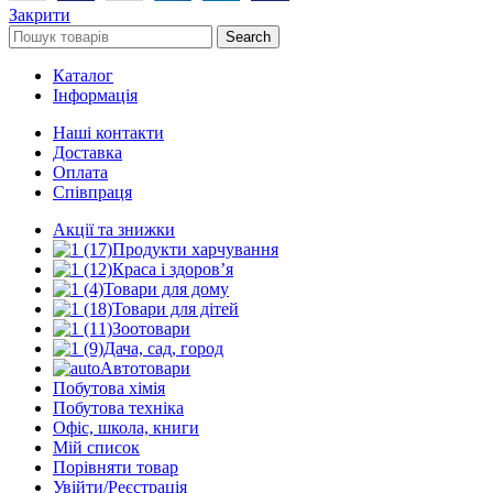
Закрити
Search
Каталог
Інформація
Наші контакти
Доставка
Оплата
Співпраця
Акції та знижки
Продукти харчування
Краса і здоров’я
Товари для дому
Товари для дітей
Зоотовари
Дача, сад, город
Автотовари
Побутова хімія
Побутова техніка
Офіс, школа, книги
Мій список
Порівняти товар
Увійти/Реєстрація