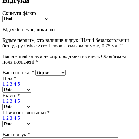
Відгуки
Скинути фільтр
Відгуків немає, поки що.
Будьте першим, хто залишив відгук “Напій безалкогольний
без цукру Oshee Zero Lemon зі смаком лимону 0.75 мл.”“
Ваша e-mail адреса не оприлюднюватиметься.
Обов’язкові
поля позначені
*
Ваша оцінка
*
Ціна
*
1
2
3
4
5
Якість
*
1
2
3
4
5
Швидкість доставки
*
1
2
3
4
5
Ваш відгук
*