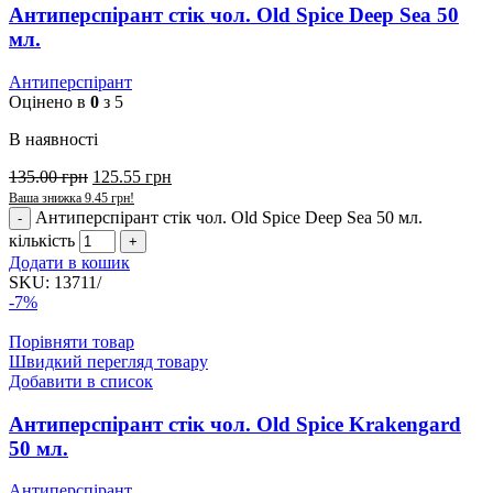
Антиперспірант стік чол. Old Spice Deep Sea 50
мл.
Антиперспірант
Оцінено в
0
з 5
В наявності
135.00
грн
125.55
грн
Ваша знижка
9.45
грн
!
Антиперспірант стік чол. Old Spice Deep Sea 50 мл.
кількість
Додати в кошик
SKU:
13711/
-7%
Порівняти товар
Швидкий перегляд товару
Добавити в список
Антиперспірант стік чол. Old Spice Krakengard
50 мл.
Антиперспірант