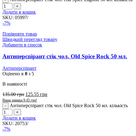
Додати в кошик
SKU:
05997/
-7%
Порівняти товар
Швидкий перегляд товару
Добавити в список
Антиперспірант стік чол. Old Spice Rock 50 мл.
Антиперспірант
Оцінено в
0
з 5
В наявності
135.00
грн
125.55
грн
Ваша знижка
9.45
грн
!
Антиперспірант стік чол. Old Spice Rock 50 мл. кількість
Додати в кошик
SKU:
20753/
-7%