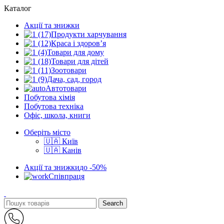
Каталог
Акції та знижки
Продукти харчування
Краса і здоров’я
Товари для дому
Товари для дітей
Зоотовари
Дача, сад, город
Автотовари
Побутова хімія
Побутова техніка
Офіс, школа, книги
Оберіть місто
🇺🇦 Київ
🇺🇦 Канів
Акції та знижки
до -50%
Співпраця
Search