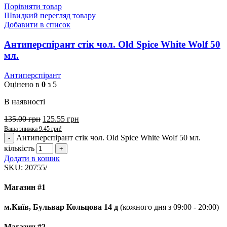
Порівняти товар
Швидкий перегляд товару
Добавити в список
Антиперспірант стік чол. Old Spice White Wolf 50
мл.
Антиперспірант
Оцінено в
0
з 5
В наявності
135.00
грн
125.55
грн
Ваша знижка
9.45
грн
!
Антиперспірант стік чол. Old Spice White Wolf 50 мл.
кількість
Додати в кошик
SKU:
20755/
Магазин #1
м.Київ, Бульвар Кольцова 14 д
(кожного дня з 09:00 - 20:00)
Магазин #2