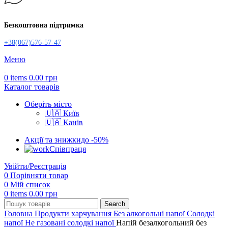
Безкоштовна підтримка
+38(067)576-57-47
Меню
0
items
0.00
грн
Каталог товарів
Оберіть місто
🇺🇦 Київ
🇺🇦 Канів
Акції та знижки
до -50%
Співпраця
Увійти/Реєстрація
0
Порівняти товар
0
Мій список
0
items
0.00
грн
Search
Головна
Продукти харчування
Без алкогольні напої
Солодкі
напої
Не газовані солодкі напої
Напій безалкогольний без