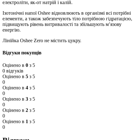
електроліти, як-от натрій і калій.
Ізотонічні напої Oshee відновлюють в організмі всі потрібні
елементи, а також забезпечують тіло потрібною гідратацією,
підвищують рівень витривалості та збільшують м’язову
енергію.
Лінійка Oshee Zero не містить цукру.
Відгуки покупців
Оцінено в
0
з 5
0 відгуків
Оцінено в
5
з 5
0
Оцінено в
4
з 5
0
Оцінено в
3
з 5
0
Оцінено в
2
з 5
0
Оцінено в
1
з 5
0