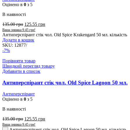
Оцінено в
0
з 5
В наявності
135.00
грн
125.55
грн
Ваша знижка
9.45
грн
!
Антиперспірант стік чол. Old Spice Krakengard 50 мл. кількість
Додати в кошик
SKU:
12877/
-7%
Порівняти товар
Швидкий перегляд товару
Добавити в список
Антиперспірант стік чол. Old Spice Lagoon 50 мл.
Антиперспірант
Оцінено в
0
з 5
В наявності
135.00
грн
125.55
грн
Ваша знижка
9.45
грн
!
Антиперспірант стік чол. Old Spice Lagoon 50 мл. кількість