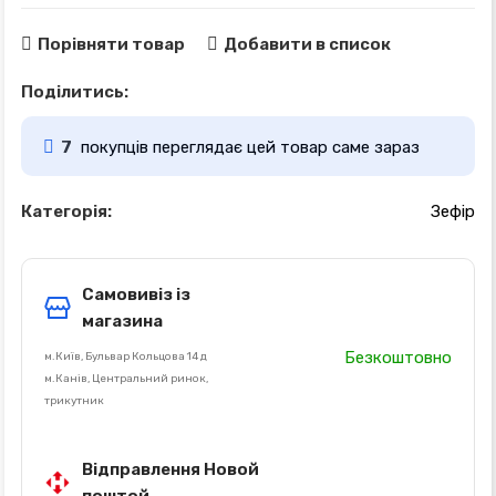
Порівняти товар
Добавити в список
Поділитись:
7
покупців переглядає цей товар саме зараз
Категорія:
Зефір
Самовивіз із
магазина
Безкоштовно
м.Київ, Бульвар Кольцова 14 д
м.Канів, Центральний ринок,
трикутник
Відправлення Новой