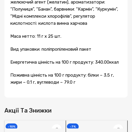
желюючий агент (желатин), ароматизатори:
“Полуниця”, “Банан”, барвники: “Кармін”, “Куркумін”,
“Мідні комплекси хлорофілів”, регулятор
кислотності: кислота винна харчова
Маса нетто: 11 г х 25 шт.
Вид упаковки: поліпропіленовий пакет
Енергетична цінність на 100 г продукту: 340.00ккал
Поживна цінність на 100 г продукту: білки – 3.5 г,
жири – 0.1 г, вуглеводи – 79.0 г
Акції Та Знижки
-10%
-7%