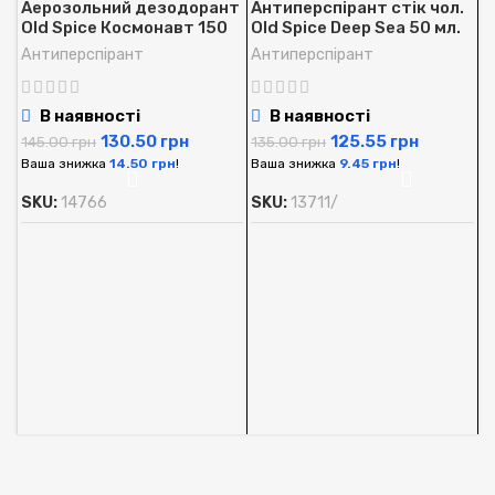
Аерозольний дезодорант
Антиперспірант стік чол.
Old Spice Космонавт 150
Old Spice Deep Sea 50 мл.
мл.
Антиперспірант
Антиперспірант
В наявності
В наявності
130.50
грн
125.55
грн
145.00
грн
135.00
грн
Ваша знижка
14.50
грн
!
Ваша знижка
9.45
грн
!
SKU:
14766
SKU:
13711/
А
O
м
А
1
В
S