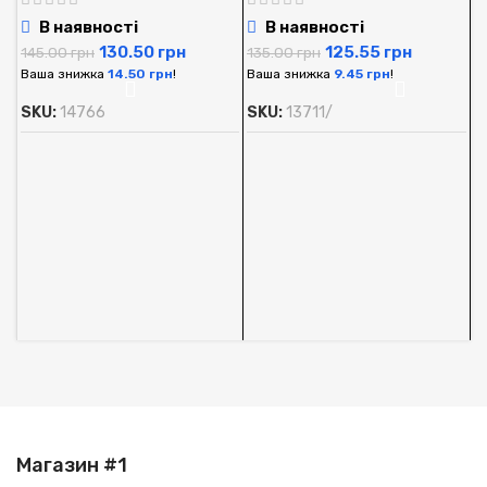
В наявності
В наявності
130.50
грн
125.55
грн
145.00
грн
135.00
грн
Ваша знижка
14.50
грн
!
Ваша знижка
9.45
грн
!
SKU:
14766
SKU:
13711/
А
O
м
А
1
В
S
Магазин #1