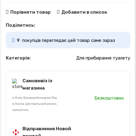
Порівняти товар
Добавити в список
Поділитись:
9
покупців переглядає цей товар саме зараз
Категорія:
Для прибирання туалету
Самовивіз із
магазина
Безкоштовно
м.Київ, Бульвар Кольцова 14 д
м.Канів, Центральний ринок,
трикутник
Відправлення Новой