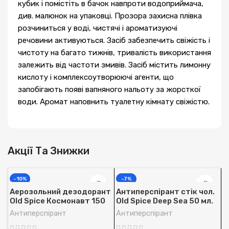
кубик і помістіть в бачок навпроти водоприймача,
див. малюнок на упаковці. Прозора захисна плівка
розчиниться у воді, чистячі і ароматизуючі
речовини активуються. Засіб забезпечить свіжість і
чистоту на багато тижнів, тривалість використання
залежить від частоти змивів. Засіб містить лимонну
кислоту і комплексоутворюючі агенти, що
запобігають появі вапняного нальоту за жорсткої
води. Аромат наповнить туалетну кімнату свіжістю.
Акції Та Знижки
-10%
-7%
Аерозольний дезодорант
Антиперспірант стік чол.
Old Spice Космонавт 150
Old Spice Deep Sea 50 мл.
мл.
Антиперспірант
Антиперспірант