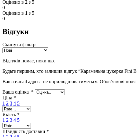
Оцінено в
2
з 5
0
Оцінено в
1
з 5
0
Відгуки
Скинути фільтр
Відгуків немає, поки що.
Будьте першим, хто залишив відгук “Карамельна цукерка Fini Bo
Ваша e-mail адреса не оприлюднюватиметься.
Обов’язкові поля
Ваша оцінка
*
Ціна
*
1
2
3
4
5
Якість
*
1
2
3
4
5
Швидкість доставки
*
1
2
3
4
5