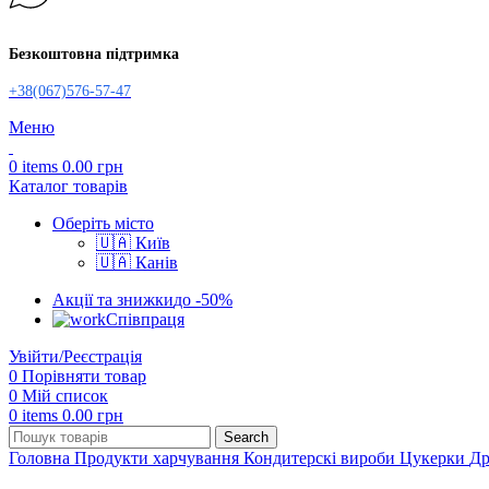
Безкоштовна підтримка
+38(067)576-57-47
Меню
0
items
0.00
грн
Каталог товарів
Оберіть місто
🇺🇦 Київ
🇺🇦 Канів
Акції та знижки
до -50%
Співпраця
Увійти/Реєстрація
0
Порівняти товар
0
Мій список
0
items
0.00
грн
Search
Головна
Продукти харчування
Кондитерскі вироби
Цукерки
Др