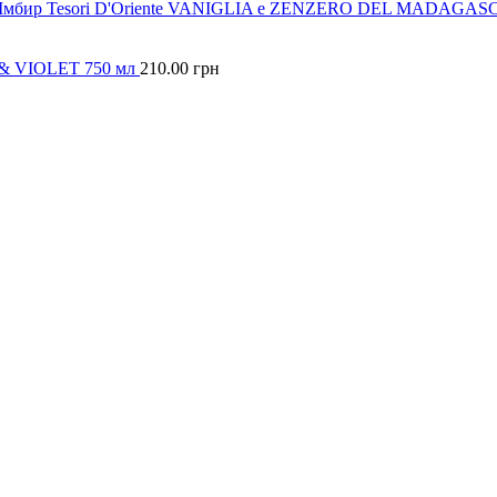
 та Імбир Tesori D'Oriente VANIGLIA e ZENZERO DEL MADAGAS
Y & VIOLET 750 мл
210.00
грн