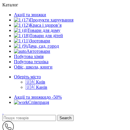
Каталог
Акції та знижки
Продукти харчування
Краса і здоров’я
Товари для дому
Товари для дітей
Зоотовари
Дача, сад, город
Автотовари
Побутова хімія
Побутова техніка
Офіс, школа, книги
Оберіть місто
🇺🇦 Київ
🇺🇦 Канів
Акції та знижки
до -50%
Співпраця
Search