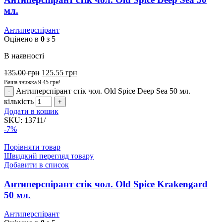
мл.
Антиперспірант
Оцінено в
0
з 5
В наявності
135.00
грн
125.55
грн
Ваша знижка
9.45
грн
!
Антиперспірант стік чол. Old Spice Deep Sea 50 мл.
кількість
Додати в кошик
SKU:
13711/
-7%
Порівняти товар
Швидкий перегляд товару
Добавити в список
Антиперспірант стік чол. Old Spice Krakengard
50 мл.
Антиперспірант