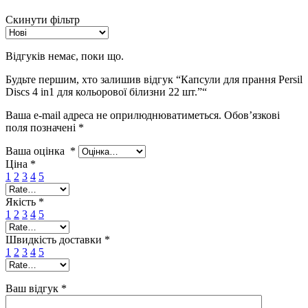
Скинути фільтр
Відгуків немає, поки що.
Будьте першим, хто залишив відгук “Капсули для прання Persil
Discs 4 in1 для кольорової білизни 22 шт.”“
Ваша e-mail адреса не оприлюднюватиметься.
Обов’язкові
поля позначені
*
Ваша оцінка
*
Ціна
*
1
2
3
4
5
Якість
*
1
2
3
4
5
Швидкість доставки
*
1
2
3
4
5
Ваш відгук
*