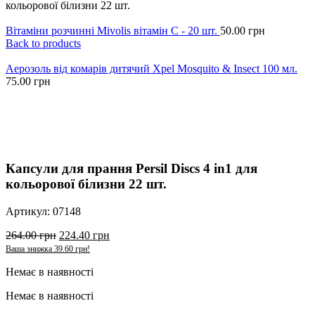
кольорової білизни 22 шт.
Вітаміни розчинні Mivolis вітамін С - 20 шт.
50.00
грн
Back to products
Аерозоль від комарів дитячий Xpel Mosquito & Insect 100 мл.
75.00
грн
-15%
Click to enlarge
Капсули для прання Persil Discs 4 in1 для
кольорової білизни 22 шт.
Артикул:
07148
264.00
грн
224.40
грн
Ваша знижка
39.60
грн
!
Немає в наявності
Немає в наявності