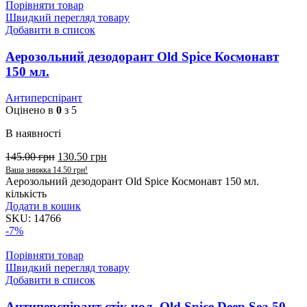
Порівняти товар
Швидкий перегляд товару
Добавити в список
Аерозольний дезодорант Old Spice Космонавт
150 мл.
Антиперспірант
Оцінено в
0
з 5
В наявності
145.00
грн
130.50
грн
Ваша знижка
14.50
грн
!
Аерозольний дезодорант Old Spice Космонавт 150 мл.
кількість
Додати в кошик
SKU:
14766
-7%
Порівняти товар
Швидкий перегляд товару
Добавити в список
Антиперспірант стік чол. Old Spice Deep Sea 50