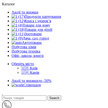
Каталог
Акції та знижки
Продукти харчування
Краса і здоров’я
Товари для дому
Товари для дітей
Зоотовари
Дача, сад, город
Автотовари
Побутова хімія
Побутова техніка
Офіс, школа, книги
Оберіть місто
🇺🇦 Київ
🇺🇦 Канів
Акції та знижки
до -50%
Співпраця
Search