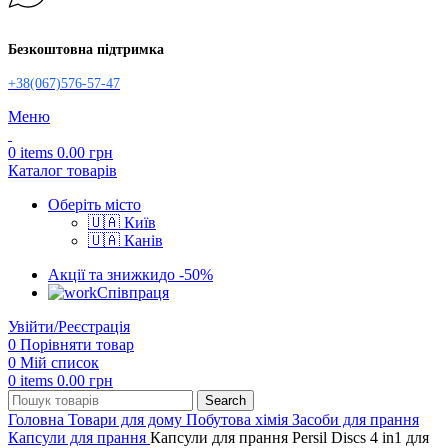
Безкоштовна підтримка
+38(067)576-57-47
Меню
0
items
0.00
грн
Каталог товарів
Оберіть місто
🇺🇦 Київ
🇺🇦 Канів
Акції та знижки
до -50%
Співпраця
Увійти/Реєстрація
0
Порівняти товар
0
Мій список
0
items
0.00
грн
Search
Головна
Товари для дому
Побутова хімія
Засоби для прання
Капсули для прання
Капсули для прання Persil Discs 4 in1 для