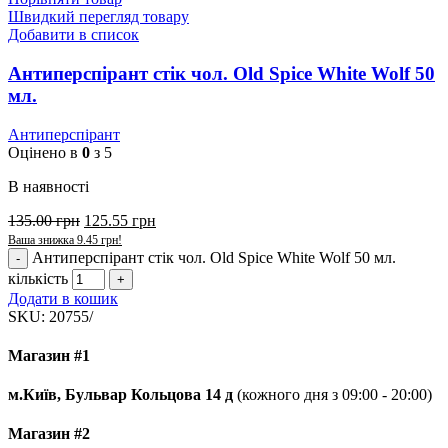
Швидкий перегляд товару
Добавити в список
Антиперспірант стік чол. Old Spice White Wolf 50
мл.
Антиперспірант
Оцінено в
0
з 5
В наявності
135.00
грн
125.55
грн
Ваша знижка
9.45
грн
!
Антиперспірант стік чол. Old Spice White Wolf 50 мл.
кількість
Додати в кошик
SKU:
20755/
Магазин #1
м.Київ, Бульвар Кольцова 14 д
(кожного дня з 09:00 - 20:00)
Магазин #2