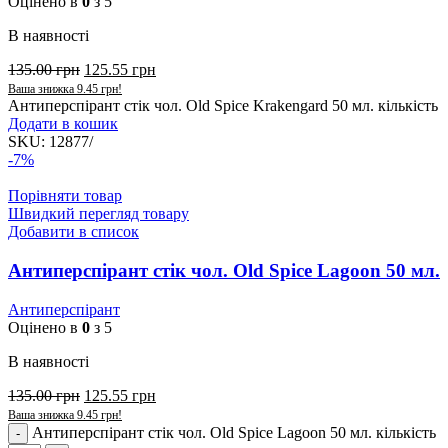
Оцінено в
0
з 5
В наявності
135.00
грн
125.55
грн
Ваша знижка
9.45
грн
!
Антиперспірант стік чол. Old Spice Krakengard 50 мл. кількість
Додати в кошик
SKU:
12877/
-7%
Порівняти товар
Швидкий перегляд товару
Добавити в список
Антиперспірант стік чол. Old Spice Lagoon 50 мл.
Антиперспірант
Оцінено в
0
з 5
В наявності
135.00
грн
125.55
грн
Ваша знижка
9.45
грн
!
Антиперспірант стік чол. Old Spice Lagoon 50 мл. кількість