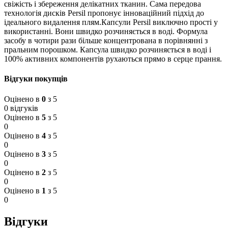
свіжість і збереження делікатних тканин. Сама передова
технологія дисків Persil пропонує інноваційний підхід до
ідеального видалення плям.Капсули Persil виключно прості у
використанні. Вони швидко розчиняється в воді. Формула
засобу в чотири рази більше концентрована в порівнянні з
пральним порошком. Капсула швидко розчиняється в воді і
100% активних компонентів рухаються прямо в серце прання.
Відгуки покупців
Оцінено в
0
з 5
0 відгуків
Оцінено в
5
з 5
0
Оцінено в
4
з 5
0
Оцінено в
3
з 5
0
Оцінено в
2
з 5
0
Оцінено в
1
з 5
0
Відгуки