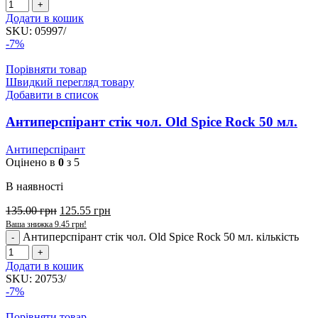
Додати в кошик
SKU:
05997/
-7%
Порівняти товар
Швидкий перегляд товару
Добавити в список
Антиперспірант стік чол. Old Spice Rock 50 мл.
Антиперспірант
Оцінено в
0
з 5
В наявності
135.00
грн
125.55
грн
Ваша знижка
9.45
грн
!
Антиперспірант стік чол. Old Spice Rock 50 мл. кількість
Додати в кошик
SKU:
20753/
-7%
Порівняти товар