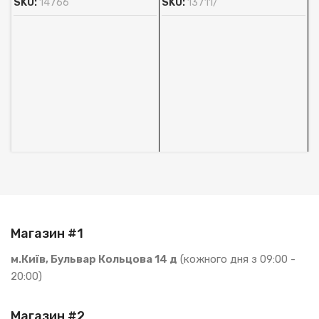
SKU:
14766
SKU:
13711/
А
O
м
А
1
В
S
Магазин #1
м.Київ, Бульвар Кольцова 14 д
(кожного дня з 09:00 -
20:00)
Магазин #2