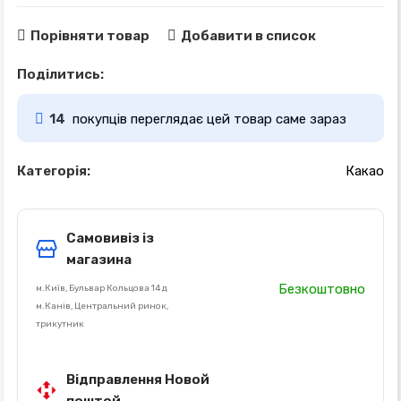
Порівняти товар
Добавити в список
Поділитись:
14
покупців переглядає цей товар саме зараз
Категорія:
Какао
Самовивіз із
магазина
Безкоштовно
м.Київ, Бульвар Кольцова 14 д
м.Канів, Центральний ринок,
трикутник
Відправлення Новой