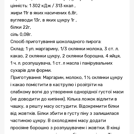
цінність: 1 302 кДж / 313 ккал ,
жири 11г в яких насичених 6,8г,
вуглеводи 13г, в яких цукру 1г ,
білки 22г,
сіль 0,08г.
Спосіб приготування шоколадного пирога:
Склад: 1 уп. маргарину, 1/3 склянки молока, 3 ст. л.
какао, 2 склянки цукру, 2 склянки борошна, 4 яйця,
1 ч. л. розпушувача, 1 ст. л масла і панірувальних
сухарів для форми.
Приготування: Маргарин, молоко, 1 ½ склянки цукру
і какао помістити в каструлю і розігріти на
слабкому вогні до утворення однорідної густої маси
(не доводити до кипіння). Кілька ложок відлити в
чашку, а решту масу остудити. Відокремити білки
від жовтків. Білки збити в густу піну з залишилася
частиною цукру. В охолоджені масу додати
просіяне борошно з розпушувачем і жовтки. В кінці