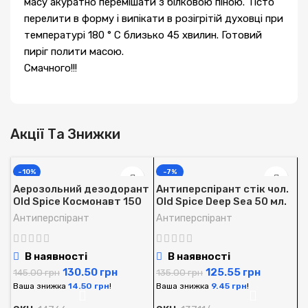
масу акуратно перемішати з білковою піною. Тісто
перелити в форму і випікати в розігрітій духовці при
температурі 180 ° С близько 45 хвилин. Готовий
пиріг полити масою.
Смачного!!!
Акції Та Знижки
-10%
-7%
Аерозольний дезодорант
Антиперспірант стік чол.
Old Spice Космонавт 150
Old Spice Deep Sea 50 мл.
мл.
Антиперспірант
Антиперспірант
В наявності
В наявності
130.50
грн
125.55
грн
145.00
грн
135.00
грн
Ваша знижка
14.50
грн
!
Ваша знижка
9.45
грн
!