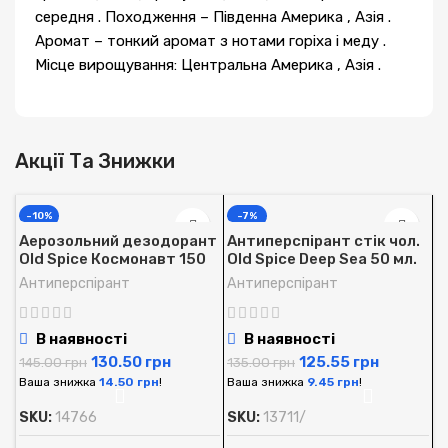
середня . Походження – Південна Америка , Азія .
Аромат – тонкий аромат з нотами горіха і меду .
Місце вирощування: Центральна Америка , Азія .
Акції Та Знижки
-10%
-7%
Аерозольний дезодорант
Антиперспірант стік чол.
Old Spice Космонавт 150
Old Spice Deep Sea 50 мл.
мл.
Антиперспірант
Антиперспірант
В наявності
В наявності
130.50
грн
125.55
грн
145.00
грн
135.00
грн
Ваша знижка
14.50
грн
!
Ваша знижка
9.45
грн
!
SKU:
14766
SKU:
13711/
А
O