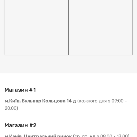
м
А
1
В
S
Магазин #1
м.Київ, Бульвар Кольцова 14 д
(кожного дня з 09:00 -
20:00)
Магазин #2
м.Канів, Центральний ринок
(ср, пт, нд з 08:00 - 13:00)