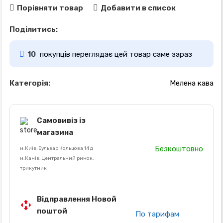
Порівняти товар
Добавити в список
Поділитись:
10
покупців переглядає цей товар саме зараз
Категорія:
Мелена кава
Самовивіз із
магазина
Безкоштовно
м.Київ, Бульвар Кольцова 14 д
м.Канів, Центральний ринок,
трикутник
Відправлення Новой
поштой
По тарифам