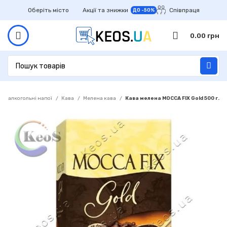
Оберіть місто
Акції та знижки
Співпраця
ДО -50%
0.00
грн
Без алкогольні напої
Кава
Мелена кава
Кава мелена MOCCA FIX Gold 500 г.