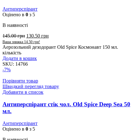
Антиперспірант
Оцінено в
0
з 5
В наявності
145.00
грн
130.50
грн
Ваша знижка
14.50
грн
!
Аерозольний дезодорант Old Spice Космонавт 150 мл.
кількість
Додати в кошик
SKU:
14766
-7%
Порівняти товар
Швидкий перегляд товару
Добавити в список
Антиперспірант стік чол. Old Spice Deep Sea 50
мл.
Антиперспірант
Оцінено в
0
з 5
В наявності