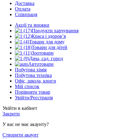
Доставка
Оплата
Співпраця
Акції та знижки
Продукти харчування
Краса і здоров’я
Товари для дому
Товари для дітей
Зоотовари
Дача, сад, город
Автотовари
Побутова хімія
Побутова техніка
Офіс, школа, книги
Мій список
Порівняти товар
Увійти/Реєстрація
Увійти в кабінет
Закрити
У вас не має акаунту?
Створити акаунт