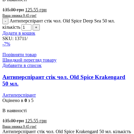
135.00
грн
125.55
грн
Ваша знижка
9.45
грн
!
Антиперспірант стік чол. Old Spice Deep Sea 50 мл.
кількість
Додати в кошик
SKU:
13711/
-7%
Порівняти товар
Швидкий перегляд товару
Добавити в список
Антиперспірант стік чол. Old Spice Krakengard
50 мл.
Антиперспірант
Оцінено в
0
з 5
В наявності
135.00
грн
125.55
грн
Ваша знижка
9.45
грн
!
Антиперспірант стік чол. Old Spice Krakengard 50 мл. кількість