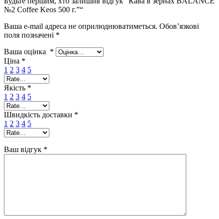
Будьте першим, хто залишив відгук “Кава в зернах BALANCE
№2 Coffee Keos 500 г.”“
Ваша e-mail адреса не оприлюднюватиметься.
Обов’язкові
поля позначені
*
Ваша оцінка
*
Ціна
*
1
2
3
4
5
Якість
*
1
2
3
4
5
Швидкість доставки
*
1
2
3
4
5
Ваш відгук
*