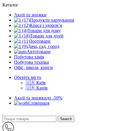
Каталог
Акції та знижки
Продукти харчування
Краса і здоров’я
Товари для дому
Товари для дітей
Зоотовари
Дача, сад, город
Автотовари
Побутова хімія
Побутова техніка
Офіс, школа, книги
Оберіть місто
🇺🇦 Київ
🇺🇦 Канів
Акції та знижки
до -50%
Співпраця
Search