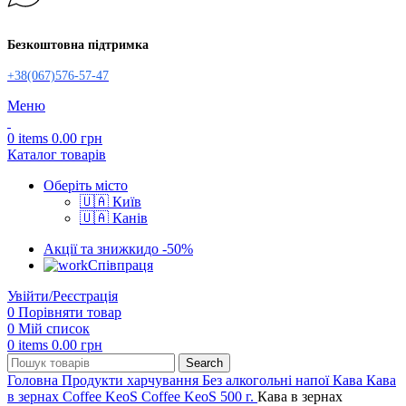
Безкоштовна підтримка
+38(067)576-57-47
Меню
0
items
0.00
грн
Каталог товарів
Оберіть місто
🇺🇦 Київ
🇺🇦 Канів
Акції та знижки
до -50%
Співпраця
Увійти/Реєстрація
0
Порівняти товар
0
Мій список
0
items
0.00
грн
Search
Головна
Продукти харчування
Без алкогольні напої
Кава
Кава
в зернах
Coffee KeoS
Coffee KeoS 500 г.
Кава в зернах