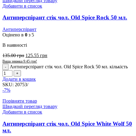
Швидкий перегляд товару
Добавити в список
Антиперспірант стік чол. Old Spice Rock 50 мл.
Антиперспірант
Оцінено в
0
з 5
В наявності
135.00
грн
125.55
грн
Ваша знижка
9.45
грн
!
Антиперспірант стік чол. Old Spice Rock 50 мл. кількість
Додати в кошик
SKU:
20753/
-7%
Порівняти товар
Швидкий перегляд товару
Добавити в список
Антиперспірант стік чол. Old Spice White Wolf 50
мл.