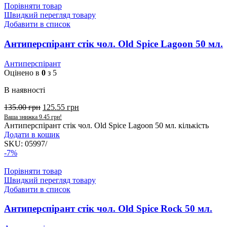
Порівняти товар
Швидкий перегляд товару
Добавити в список
Антиперспірант стік чол. Old Spice Lagoon 50 мл.
Антиперспірант
Оцінено в
0
з 5
В наявності
135.00
грн
125.55
грн
Ваша знижка
9.45
грн
!
Антиперспірант стік чол. Old Spice Lagoon 50 мл. кількість
Додати в кошик
SKU:
05997/
-7%
Порівняти товар
Швидкий перегляд товару
Добавити в список
Антиперспірант стік чол. Old Spice Rock 50 мл.