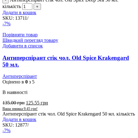
кількість
Додати в кошик
SKU:
13711/
-7%
Порівняти товар
Швидкий перегляд товару
Добавити в список
Антиперспірант стік чол. Old Spice Krakengard
50 мл.
Антиперспірант
Оцінено в
0
з 5
В наявності
135.00
грн
125.55
грн
Ваша знижка
9.45
грн
!
Антиперспірант стік чол. Old Spice Krakengard 50 мл. кількість
Додати в кошик
SKU:
12877/
-7%