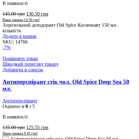
В наявності
145.00
грн
130.50
грн
Ваша знижка
14.50
грн
!
Аерозольний дезодорант Old Spice Космонавт 150 мл.
кількість
Додати в кошик
SKU:
14766
-7%
Порівняти товар
Швидкий перегляд товару
Добавити в список
Антиперспірант стік чол. Old Spice Deep Sea 50
мл.
Антиперспірант
Оцінено в
0
з 5
В наявності
135.00
грн
125.55
грн
Ваша знижка
9.45
грн
!
Антиперспірант стік чол. Old Spice Deep Sea 50 мл.