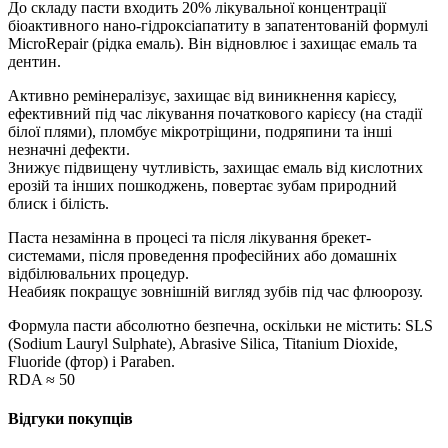
До складу пасти входить 20% лікувальної концентрації
біоактивного нано-гідроксіапатиту в запатентованій формулі
MicroRepair (рідка емаль). Він відновлює і захищає емаль та
дентин.
Активно ремінералізує, захищає від виникнення карієсу,
ефективний під час лікування початкового карієсу (на стадії
білої плями), пломбує мікротріщини, подряпини та інші
незначні дефекти.
Знижує підвищену чутливість, захищає емаль від кислотних
ерозій та інших пошкоджень, повертає зубам природний
блиск і білість.
Паста незамінна в процесі та після лікування брекет-
системами, після проведення професійних або домашніх
відбілювальних процедур.
Неабияк покращує зовнішній вигляд зубів під час флюорозу.
Формула пасти абсолютно безпечна, оскільки не містить: SLS
(Sodium Lauryl Sulphate), Abrasive Silica, Titanium Dioxide,
Fluoride (фтор) і Paraben.
RDA ≈ 50
Відгуки покупців