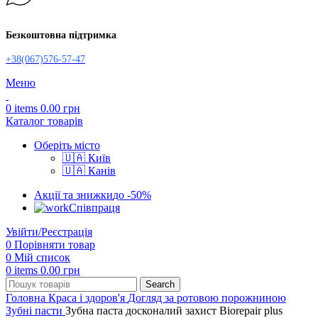
Безкоштовна підтримка
+38(067)576-57-47
Меню
0
items
0.00
грн
Каталог товарів
Оберіть місто
🇺🇦 Київ
🇺🇦 Канів
Акції та знижки
до -50%
Співпраця
Увійти/Реєстрація
0
Порівняти товар
0
Мій список
0
items
0.00
грн
Search
Головна
Краса і здоров'я
Догляд за ротовою порожниною
Зубні пасти
Зубна паста досконалий захист Biorepair plus