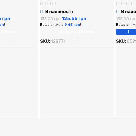
В наявності
В наяв
5
грн
125.55
грн
135.00
грн
135.00
гр
рн
!
Ваша знижка
9.45
грн
!
Ваша зниж
 В Кошик
Додати В Кошик
SKU:
12877/
SKU:
059