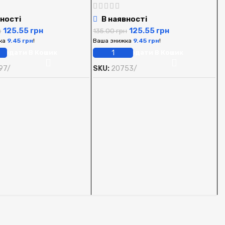
ності
В наявності
125.55
грн
125.55
грн
н
135.00
грн
ка
9.45
грн
!
Ваша знижка
9.45
грн
!
Додати В Кошик
Додати В Кошик
97/
SKU:
20753/
А
S
А
1
В
S