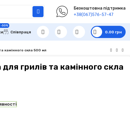
Безкоштовна підтримка
+38(067)576-57-47
 -50%
ки
Співпраця
0.00
грн
та камінного скла 500 мл
 для грилів та камінного скла
явності