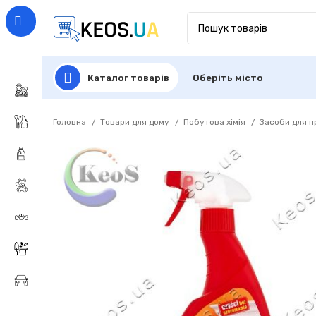
Каталог товарів
Оберіть місто
Головна
Товари для дому
Побутова хімія
Засоби для 