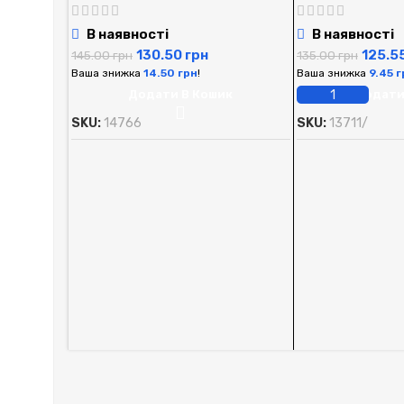
В наявності
В наявності
130.50
грн
125.5
145.00
грн
135.00
грн
Ваша знижка
14.50
грн
!
Ваша знижка
9.45
г
Додати В Кошик
Додати
SKU:
14766
SKU:
13711/