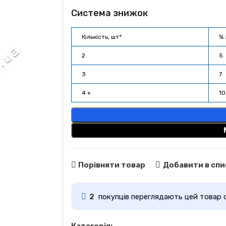
Система знижок
Кількість, шт*
% 
2
5
3
7
4 +
10
Порівняти товар
Добавити в спи
2
покупців переглядають цей товар 