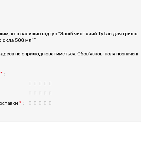
им, хто залишив відгук “Засіб чистячий Tytan для грилів
о скла 500 мл”“
 адреса не оприлюднюватиметься.
Обов’язкові поля позначені
*
а
*
доставки