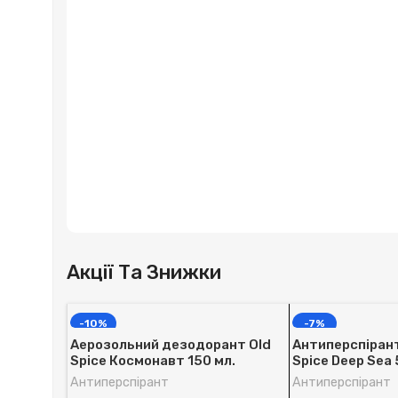
Акції Та Знижки
-10%
-7%
Аерозольний дезодорант Old
Антиперспірант 
Spice Космонавт 150 мл.
Spice Deep Sea 
Антиперспірант
Антиперспірант