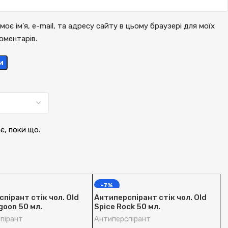
моє ім'я, e-mail, та адресу сайту в цьому браузері для моїх
оментарів.
и
ає, поки що.
-7%
пірант стік чол. Old
Антиперспірант стік чол. Old
goon 50 мл.
Spice Rock 50 мл.
пірант
Антиперспірант