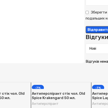
Зберегти 
подальших к
Відгук
Відгуків нем
-7%
-7%
стік чол. Old
Антиперспірант стік чол. Old
Антиперс
50 мл.
Spice Krakengard 50 мл.
Spice La
Антиперспірант
Антиперс