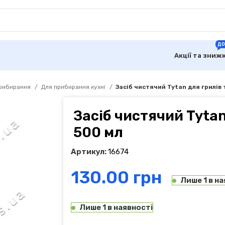
ДО
Акції та зниж
прибирання
Для прибирання кухні
Засіб чистячий Tytan для грилів 
Засіб чистячий Tytan
500 мл
Артикул:
16674
грн
Лише 1 в на
Лише 1 в наявності