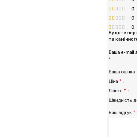
0
0
0
Будьте перш
та камінног
Ваша e-mail
*
Ваша оцінк
*
Ціна
*
Якість
Швидкість 
*
Ваш відгук