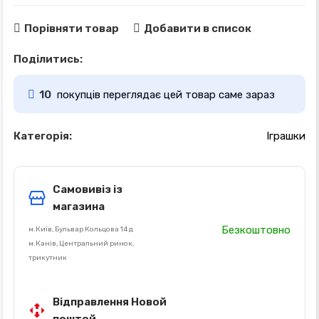
Порівняти товар
Добавити в список
Поділитись:
10
покупців переглядає цей товар саме зараз
Категорія:
Іграшки
Самовивіз із
магазина
Безкоштовно
м.Київ, Бульвар Кольцова 14 д
м.Канів, Центральний ринок,
трикутник
Відправлення Новой