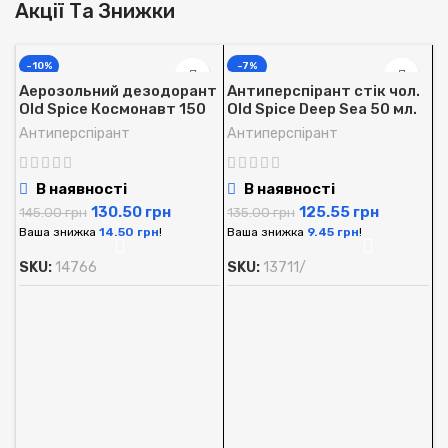
Акції Та Знижки
-10%
-7%
Аерозольний дезодорант
Антиперспірант стік чол.
Old Spice Космонавт 150
Old Spice Deep Sea 50 мл.
мл.
Антиперспірант
Антиперспірант
В наявності
В наявності
130.50
грн
125.55
грн
145.00
грн
135.00
грн
Ваша знижка
14.50
грн
!
Ваша знижка
9.45
грн
!
SKU:
14766
SKU:
13711/
А
O
м
А
1
В
S