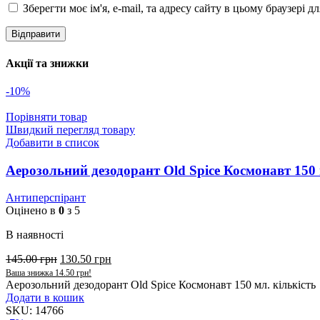
Зберегти моє ім'я, e-mail, та адресу сайту в цьому браузері 
Акції та знижки
-10%
Порівняти товар
Швидкий перегляд товару
Добавити в список
Аерозольний дезодорант Old Spice Космонавт 150 
Антиперспірант
Оцінено в
0
з 5
В наявності
145.00
грн
130.50
грн
Ваша знижка
14.50
грн
!
Аерозольний дезодорант Old Spice Космонавт 150 мл. кількість
Додати в кошик
SKU:
14766