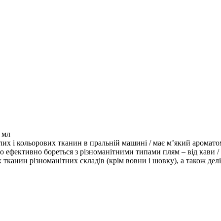
 мл
ня білих і кольорових тканин в пральній машині / має м’який арома
 ефективно бореться з різноманітними типами плям – від кави / 
х тканин різноманітних складів (крім вовни і шовку), а також де