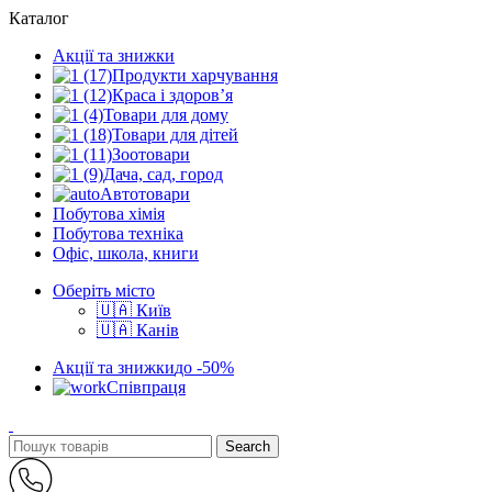
Каталог
Акції та знижки
Продукти харчування
Краса і здоров’я
Товари для дому
Товари для дітей
Зоотовари
Дача, сад, город
Автотовари
Побутова хімія
Побутова техніка
Офіс, школа, книги
Оберіть місто
🇺🇦 Київ
🇺🇦 Канів
Акції та знижки
до -50%
Співпраця
Search