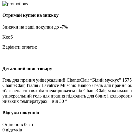
Отримай купон на знижку
Знижки на ваші покупки до -7%
KeoS
Варіанти оплати:
Детальний опис товару
Гель для прання універсальний ChanteClair “Білий мускус” 1575
ChanteClair, Італія / Lavatrice Muschio Bianco / гель для пран
збагачена справжнім знежирювачем від ChanteClair, максимально
універсальний гель для прання підходить для білих і кольорови
низьких температурах – від 30 °
Відгуки покупців
Оцінено в
0
з 5
0 відгуків