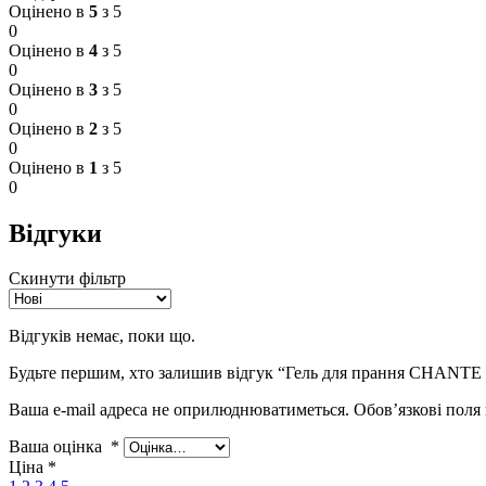
Оцінено в
5
з 5
0
Оцінено в
4
з 5
0
Оцінено в
3
з 5
0
Оцінено в
2
з 5
0
Оцінено в
1
з 5
0
Відгуки
Скинути фільтр
Відгуків немає, поки що.
Будьте першим, хто залишив відгук “Гель для прання CHANTE 
Ваша e-mail адреса не оприлюднюватиметься.
Обов’язкові поля
Ваша оцінка
*
Ціна
*