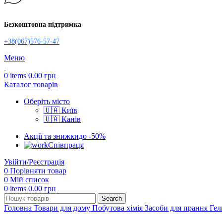
Безкоштовна підтримка
+38(067)576-57-47
Меню
0
items
0.00
грн
Каталог товарів
Оберіть місто
🇺🇦 Київ
🇺🇦 Канів
Акції та знижки
до -50%
Співпраця
Увійти/Реєстрація
0
Порівняти товар
0
Мій список
0
items
0.00
грн
Search
Головна
Товари для дому
Побутова хімія
Засоби для прання
Гел