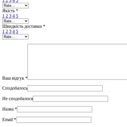
1
2
3
4
5
Якість
*
1
2
3
4
5
Швидкість доставки
*
1
2
3
4
5
Ваш відгук
*
Сподобалось
Не сподобалося
Назва
*
Email
*