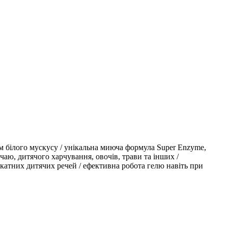
том білого мускусу / унікальна миюча формула Super Enzyme,
чаю, дитячого харчування, овочів, трави та інших /
лікатних дитячих речей / ефективна робота гелю навіть при