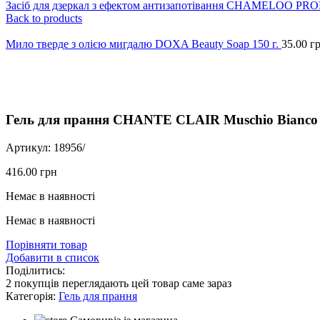
Засіб для дзеркал з ефектом антизапотівання CHAMELOO P
Back to products
Мило тверде з олією мигдалю DOXA Beauty Soap 150 г.
35.00
г
Click to enlarge
Гель для прання CHANTE CLAIR Muschio Bianco з
Артикул:
18956/
416.00
грн
Немає в наявності
Немає в наявності
Порівняти товар
Добавити в список
Поділитись:
2
покупців переглядають цей товар саме зараз
Категорія:
Гель для прання