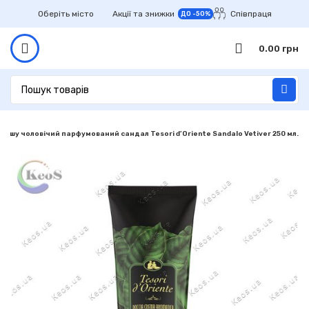
Оберіть місто
Акції та знижки
Співпраця
ДО -50%
0.00
грн
 душу чоловічий парфумований сандал Tesori d’Oriente Sandalo Vetiver 250 мл.