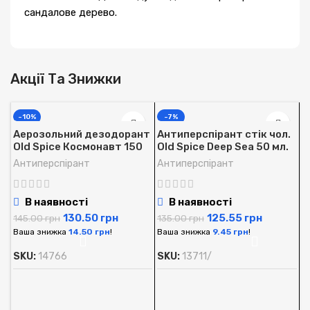
сандалове дерево.
Акції Та Знижки
-10%
-7%
Аерозольний дезодорант
Антиперспірант стік чол.
Old Spice Космонавт 150
Old Spice Deep Sea 50 мл.
мл.
Антиперспірант
Антиперспірант
В наявності
В наявності
130.50
грн
125.55
грн
145.00
грн
135.00
грн
Ваша знижка
14.50
грн
!
Ваша знижка
9.45
грн
!
SKU:
14766
SKU:
13711/
А
O
м
А