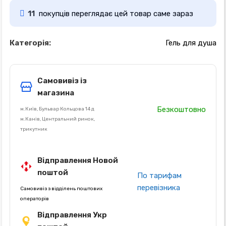
11
покупців переглядає цей товар саме зараз
Категорія:
Гель для душа
Самовивіз із
магазина
Безкоштовно
м.Київ, Бульвар Кольцова 14 д
м.Канів, Центральний ринок,
трикутник
Відправлення Новой
поштой
По тарифам
перевізника
Самовивіз з відділень поштових
операторів
Відправлення Укр