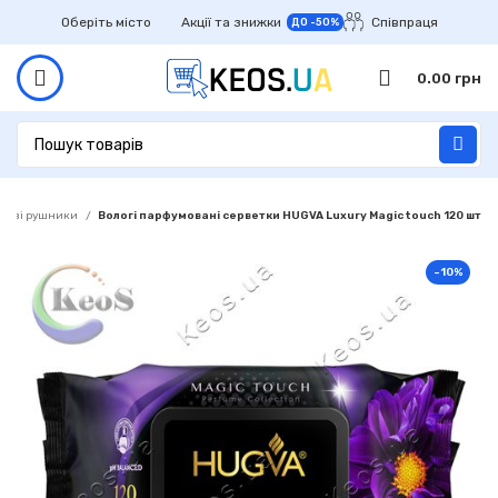
Оберіть місто
Акції та знижки
Співпраця
ДО -50%
0.00
грн
ерові рушники
Вологі парфумовані серветки HUGVA Luxury Magic touch 120 шт
-10%