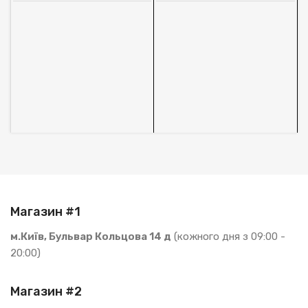
O
м
А
1
В
S
Магазин #1
м.Київ, Бульвар Кольцова 14 д
(кожного дня з 09:00 -
20:00)
Магазин #2