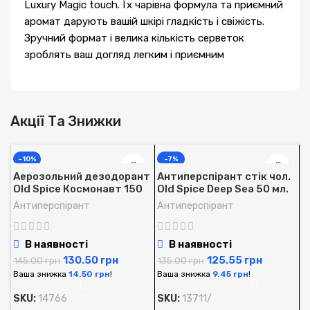
Luxury Magic touch. Їх чарівна формула та приємний
аромат дарують вашій шкірі гладкість і свіжість.
Зручний формат і велика кількість серветок
зроблять ваш догляд легким і приємним
Акції Та Знижки
-10%
-7%
Аерозольний дезодорант
Антиперспірант стік чол.
Old Spice Космонавт 150
Old Spice Deep Sea 50 мл.
мл.
Антиперспірант
Антиперспірант
В наявності
В наявності
130.50
грн
125.55
грн
145.00
грн
135.00
грн
Ваша знижка
14.50
грн
!
Ваша знижка
9.45
грн
!
SKU:
14766
SKU:
13711/
А