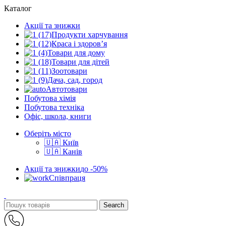
Каталог
Акції та знижки
Продукти харчування
Краса і здоров’я
Товари для дому
Товари для дітей
Зоотовари
Дача, сад, город
Автотовари
Побутова хімія
Побутова техніка
Офіс, школа, книги
Оберіть місто
🇺🇦 Київ
🇺🇦 Канів
Акції та знижки
до -50%
Співпраця
Search