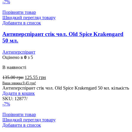
-7%
Порівняти товар
Швидкий перегляд товару
Добавити в список
Антиперспірант стік чол. Old Spice Krakengard
50 мл.
Антиперспірант
Оцінено в
0
з 5
В наявності
135.00
грн
125.55
грн
Ваша знижка
9.45
грн
!
Антиперспірант стік чол. Old Spice Krakengard 50 мл. кількість
Додати в кошик
SKU:
12877/
-7%
Порівняти товар
Швидкий перегляд товару
Добавити в список