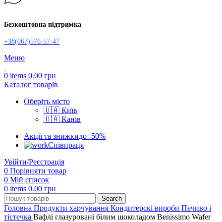
Безкоштовна підтримка
+38(067)576-57-47
Меню
0
items
0.00
грн
Каталог товарів
Оберіть місто
🇺🇦 Київ
🇺🇦 Канів
Акції та знижки
до -50%
Співпраця
Увійти/Реєстрація
0
Порівняти товар
0
Мій список
0
items
0.00
грн
Search
Головна
Продукти харчування
Кондитерскі вироби
Печиво і
тістечка
Вафлі глазуровані білим шоколадом Benissimo Wafer