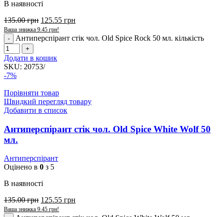
В наявності
135.00
грн
125.55
грн
Ваша знижка
9.45
грн
!
Антиперспірант стік чол. Old Spice Rock 50 мл. кількість
Додати в кошик
SKU:
20753/
-7%
Порівняти товар
Швидкий перегляд товару
Добавити в список
Антиперспірант стік чол. Old Spice White Wolf 50
мл.
Антиперспірант
Оцінено в
0
з 5
В наявності
135.00
грн
125.55
грн
Ваша знижка
9.45
грн
!