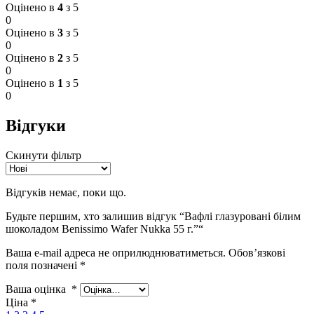
Оцінено в
4
з 5
0
Оцінено в
3
з 5
0
Оцінено в
2
з 5
0
Оцінено в
1
з 5
0
Відгуки
Скинути фільтр
Відгуків немає, поки що.
Будьте першим, хто залишив відгук “Вафлі глазуровані білим
шоколадом Benissimo Wafer Nukka 55 г.”“
Ваша e-mail адреса не оприлюднюватиметься.
Обов’язкові
поля позначені
*
Ваша оцінка
*
Ціна
*