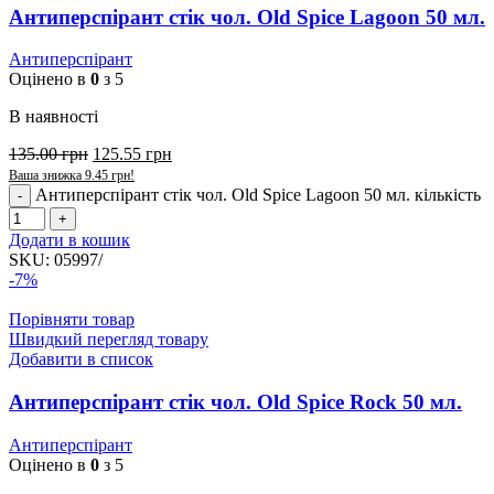
Антиперспірант стік чол. Old Spice Lagoon 50 мл.
Антиперспірант
Оцінено в
0
з 5
В наявності
135.00
грн
125.55
грн
Ваша знижка
9.45
грн
!
Антиперспірант стік чол. Old Spice Lagoon 50 мл. кількість
Додати в кошик
SKU:
05997/
-7%
Порівняти товар
Швидкий перегляд товару
Добавити в список
Антиперспірант стік чол. Old Spice Rock 50 мл.
Антиперспірант
Оцінено в
0
з 5