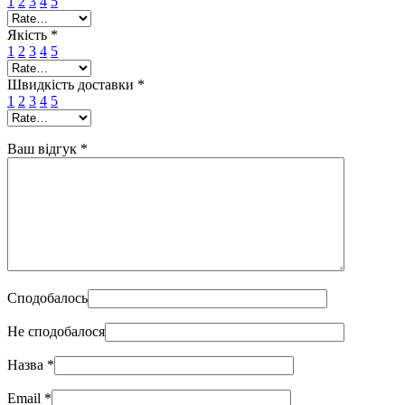
1
2
3
4
5
Якість
*
1
2
3
4
5
Швидкість доставки
*
1
2
3
4
5
Ваш відгук
*
Сподобалось
Не сподобалося
Назва
*
Email
*