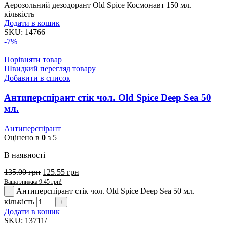
Аерозольний дезодорант Old Spice Космонавт 150 мл.
кількість
Додати в кошик
SKU:
14766
-7%
Порівняти товар
Швидкий перегляд товару
Добавити в список
Антиперспірант стік чол. Old Spice Deep Sea 50
мл.
Антиперспірант
Оцінено в
0
з 5
В наявності
135.00
грн
125.55
грн
Ваша знижка
9.45
грн
!
Антиперспірант стік чол. Old Spice Deep Sea 50 мл.
кількість
Додати в кошик
SKU:
13711/