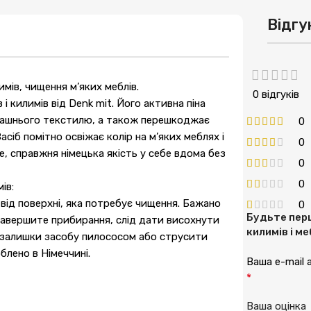
Відгу
имів, чищення м’яких меблів.
0 відгуків
і килимів від Denk mit. Його активна піна
домашнього текстилю, а також перешкоджає
0
іб помітно освіжає колір на м’яких меблях і
0
, справжня німецька якість у себе вдома без
0
0
ів:
 від поверхні, яка потребує чищення. Бажано
0
Будьте перш
 завершите прибирання, слід дати висохнути
килимів і м
и залишки засобу пилососом або струсити
блено в Німеччині.
Ваша e-mail
*
Ваша оцінк