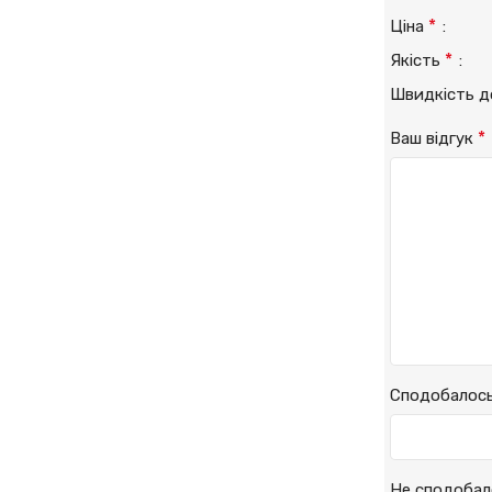
*
Ціна
*
Якість
Швидкість 
*
Ваш відгук
Сподобалос
Не сподобал