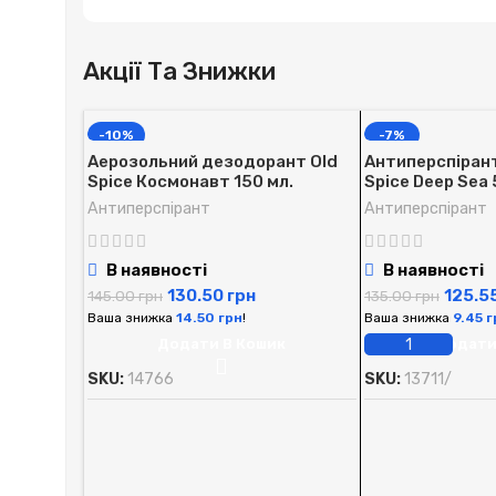
Акції Та Знижки
-10%
-7%
Аерозольний дезодорант Old
Антиперспірант 
Spice Космонавт 150 мл.
Spice Deep Sea 
Антиперспірант
Антиперспірант
В наявності
В наявності
130.50
грн
125.5
145.00
грн
135.00
грн
Ваша знижка
14.50
грн
!
Ваша знижка
9.45
г
Додати В Кошик
Додати
SKU:
14766
SKU:
13711/