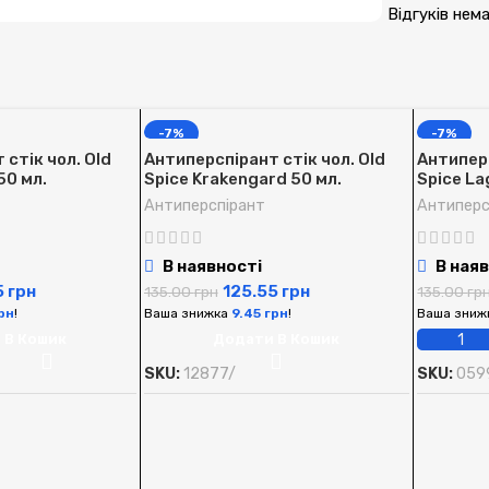
Відгуків нем
-7%
-7%
стік чол. Old
Антиперспірант стік чол. Old
Антиперс
50 мл.
Spice Krakengard 50 мл.
Spice La
Антиперспірант
Антиперс
В наявності
В наяв
5
грн
125.55
грн
135.00
грн
135.00
гр
рн
!
Ваша знижка
9.45
грн
!
Ваша зниж
 В Кошик
Додати В Кошик
SKU:
12877/
SKU:
059