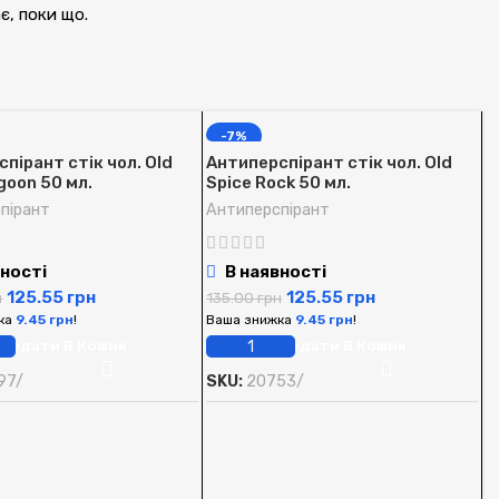
ає, поки що.
-7%
пірант стік чол. Old
Антиперспірант стік чол. Old
goon 50 мл.
Spice Rock 50 мл.
пірант
Антиперспірант
ності
В наявності
125.55
грн
125.55
грн
н
135.00
грн
ка
9.45
грн
!
Ваша знижка
9.45
грн
!
Додати В Кошик
Додати В Кошик
97/
SKU:
20753/
А
S
А