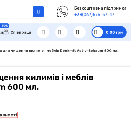
Безкоштовна підтримка
+38(067)576-57-47
 -50%
ки
Співпраця
0.00
грн
а для чищення килимів і меблів Denkmit Activ-Schaum 600 мл.
щення килимів і меблів
m 600 мл.
аявності