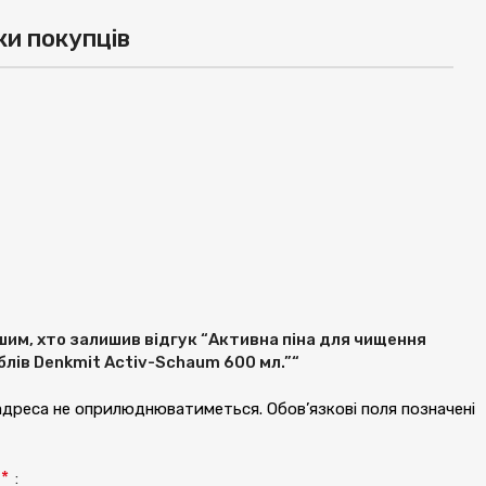
ки покупців
им, хто залишив відгук “Активна піна для чищення
еблів Denkmit Activ-Schaum 600 мл.”“
 адреса не оприлюднюватиметься.
Обов’язкові поля позначені
*
а