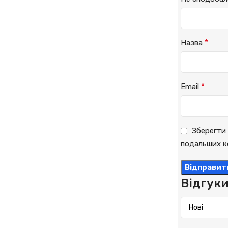
*
Назва
*
Email
Зберегти 
подальших к
Відгук