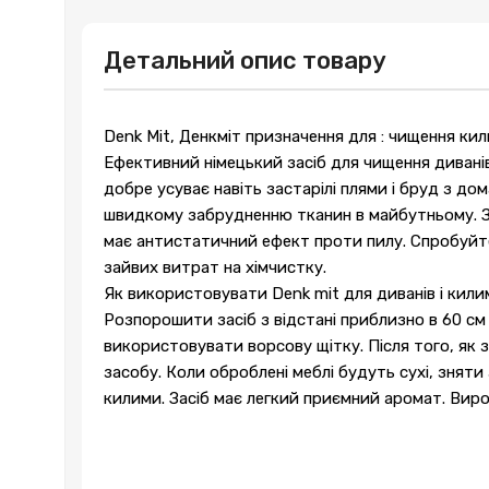
Детальний опис товару
Denk Mit, Денкміт призначення для : чищення кил
Ефективний німецький засіб для чищення диванів 
добре усуває навіть застарілі плями і бруд з 
швидкому забрудненню тканин в майбутньому. Зас
має антистатичний ефект проти пилу. Спробуйте
зайвих витрат на хімчистку.
Як використовувати Denk mit для диванів і килим
Розпорошити засіб з відстані приблизно в 60 см
використовувати ворсову щітку. Після того, як
засобу. Коли оброблені меблі будуть сухі, знят
килими. Засіб має легкий приємний аромат. Виро