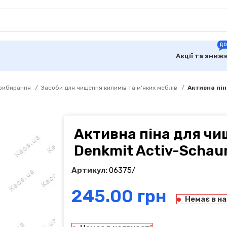
ДО
Акції та зниж
прибирання
Засоби для чищення килимів та м'яких меблів
Активна пін
Активна піна для чи
Denkmit Activ-Schau
Артикул:
06375/
грн
Немає в н