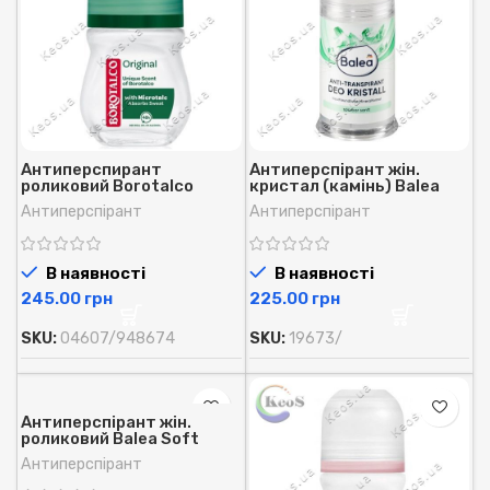
Антиперспирант
Антиперспірант жін.
роликовий Borotalco
кристал (камінь) Balea
Original з мікро-тальком
spurbar sanft 100 г.
Антиперспірант
Антиперспірант
оригінал 50 мл.
В наявності
В наявності
грн
грн
SKU:
04607/948674
SKU:
19673/
Антиперспірант жін.
роликовий Balea Soft
flower 24 год. захист 50
Антиперспірант
мл.