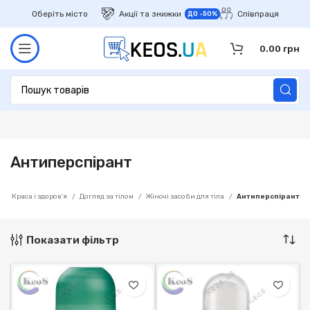
Оберіть місто
Акції та знижки
Співпраця
ДО -50%
0.00
грн
Антиперспірант
а
Краса і здоров'я
Догляд за тілом
Жіночі засоби для тіла
Антиперспірант
Показати фільтр