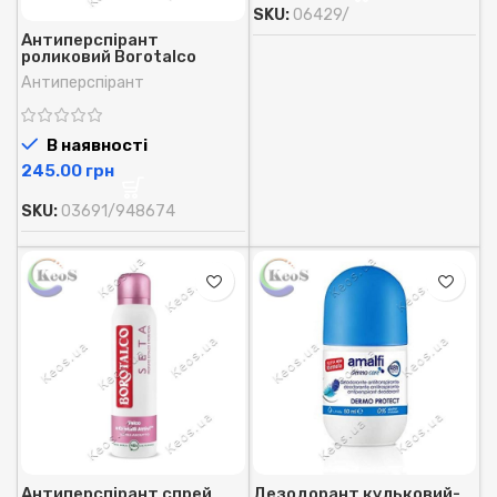
SKU:
06429/
Антиперспірант
роликовий Borotalco
Invisible з мікро-тальком
Антиперспірант
невидимий 50 мл.
В наявності
грн
SKU:
03691/948674
Антиперспірант спрей
Дезодорант кульковий-