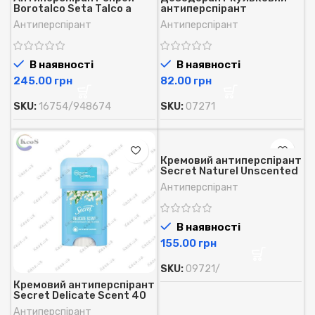
Borotalco Seta Talco a
антиперспірант
Cristalli Attivi exstra
Делікатний Amalfi Deo roll
Антиперспірант
Антиперспірант
asciutto 150 мл.
Dermo protect 50мл.
В наявності
В наявності
грн
грн
SKU:
16754/948674
SKU:
07271
Кремовий антиперспірант
Secret Naturel Unscented
40 мл.
Антиперспірант
В наявності
грн
SKU:
09721/
Кремовий антиперспірант
Secret Delicate Scent 40
мл.
Антиперспірант