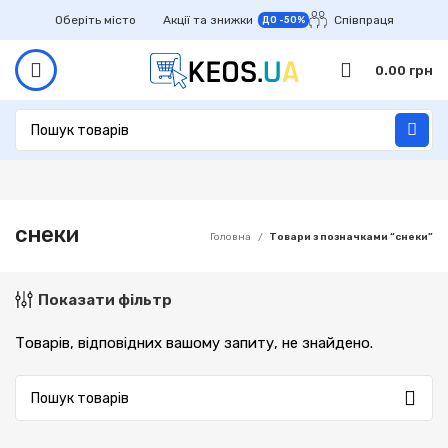
Оберіть місто
Акції та знижки
Співпраця
ДО -50%
0.00
грн
снеки
Головна
Товари з позначками “снеки”
Показати фільтр
Товарів, відповідних вашому запиту, не знайдено.