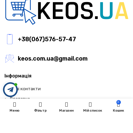
+38(067)576-57-47
keos.com.ua@gmail.com
Інформація
Наші контакти
Доставка
0
Оплата
Меню
Фільтр
Магазин
Мій список
Кошик
Співпраця