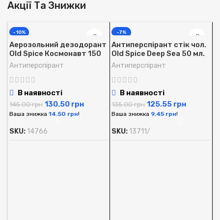
Акції Та Знижки
-10%
-7%
Аерозольний дезодорант
Антиперспірант стік чол.
Old Spice Космонавт 150
Old Spice Deep Sea 50 мл.
мл.
Антиперспірант
Антиперспірант
В наявності
В наявності
130.50
грн
125.55
грн
145.00
грн
135.00
грн
Ваша знижка
14.50
грн
!
Ваша знижка
9.45
грн
!
SKU:
14766
SKU:
13711/
А
O
м
А
1
В
S