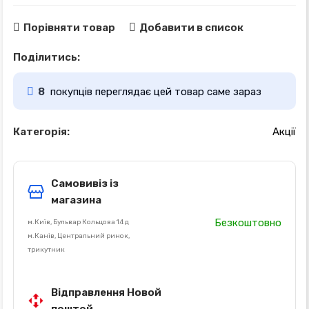
Порівняти товар
Добавити в список
Поділитись:
8
покупців переглядає цей товар саме зараз
Категорія:
Акції
Самовивіз із
магазина
Безкоштовно
м.Київ, Бульвар Кольцова 14 д
м.Канів, Центральний ринок,
трикутник
Відправлення Новой