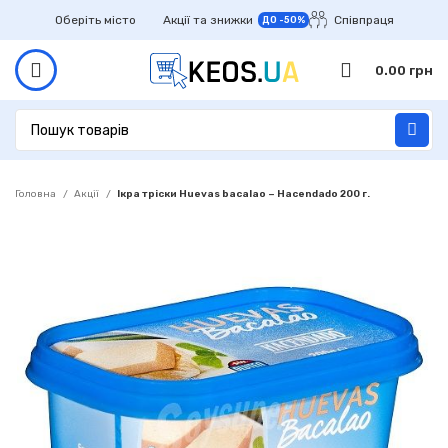
Оберіть місто
Акції та знижки
Співпраця
ДО -50%
0.00
грн
Головна
Акції
Ікра тріски Huevas bacalao – Hacendado 200 г.