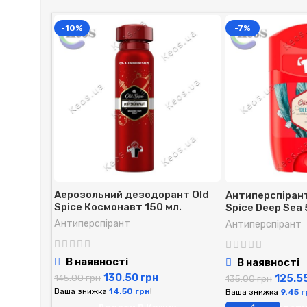
-10%
-7%
Аерозольний дезодорант Old
Антиперспірант 
Spice Космонавт 150 мл.
Spice Deep Sea 
Антиперспірант
Антиперспірант
В наявності
В наявності
130.50
грн
145.00
грн
125.5
135.00
грн
Ваша знижка
14.50
грн
!
Ваша знижка
9.45
г