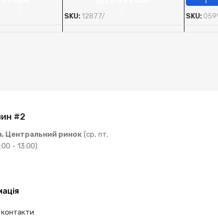
 В Кошик
Додати В Кошик
SKU:
12877/
SKU:
059
ин #2
в, Центральний ринок
(ср, пт,
:00 - 13:00)
мація
 контакти