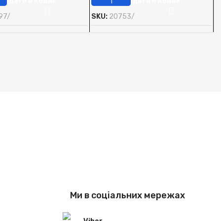
Додати В Кошик
Додати В Кошик
97/
SKU:
20753/
S
Ми в соціальних мережах