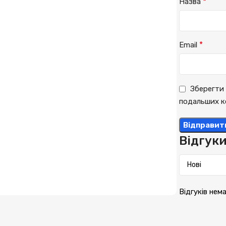
*
Назва
*
Email
Зберегти 
подальших к
Відгук
Відгуків нем