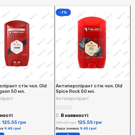
-7%
пірант стік чол. Old
Антиперспірант стік чол. Old
А
goon 50 мл.
Spice Rock 50 мл.
S
пірант
Антиперспірант
А
ності
В наявності
125.55
грн
125.55
грн
н
135.00
грн
1
ка
9.45
грн
!
Ваша знижка
9.45
грн
!
В