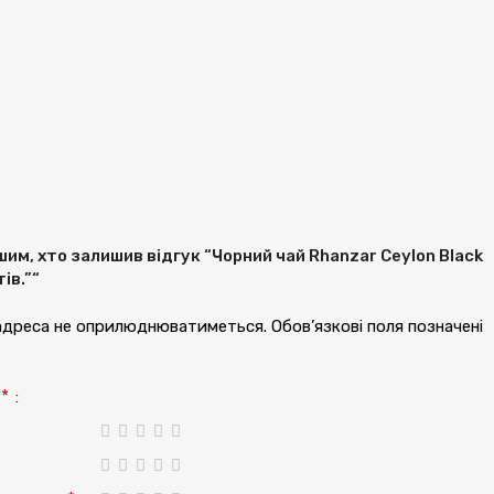
им, хто залишив відгук “Чорний чай Rhanzar Ceylon Black
ів.”“
 адреса не оприлюднюватиметься.
Обов’язкові поля позначені
*
а