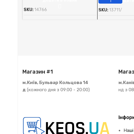
Додати В Кошик
Додати
SKU:
14766
SKU:
13711/
Магазин #1
Магаз
м.Київ, Бульвар Кольцова 14
м.Кані
д
(кожного дня з 09:00 - 20:00)
нд з 08
Інфор
Наші