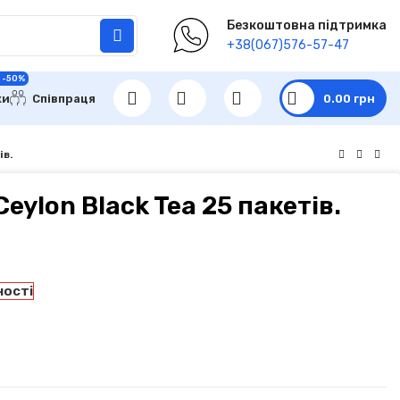
Безкоштовна підтримка
+38(067)576-57-47
 -50%
ки
Співпраця
0.00
грн
ів.
eylon Black Tea 25 пакетів.
ності