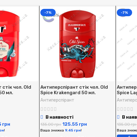
-7%
-7%
стік чол. Old
Антиперспірант стік чол. Old
Антиперс
50 мл.
Spice Krakengard 50 мл.
Spice La
Антиперспірант
Антиперс
В наявності
В наяв
5
грн
125.55
грн
135.00
грн
135.00
гр
рн
!
Ваша знижка
9.45
грн
!
Ваша зниж