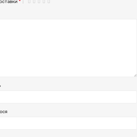
*
доставки
ь
ося