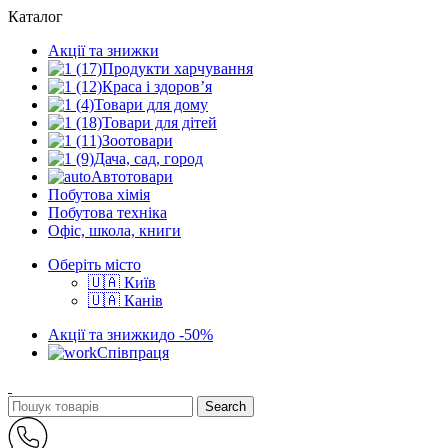
Каталог
Акції та знижки
Продукти харчування
Краса і здоров’я
Товари для дому
Товари для дітей
Зоотовари
Дача, сад, город
Автотовари
Побутова хімія
Побутова техніка
Офіс, школа, книги
Оберіть місто
🇺🇦 Київ
🇺🇦 Канів
Акції та знижки
до -50%
Співпраця
Search