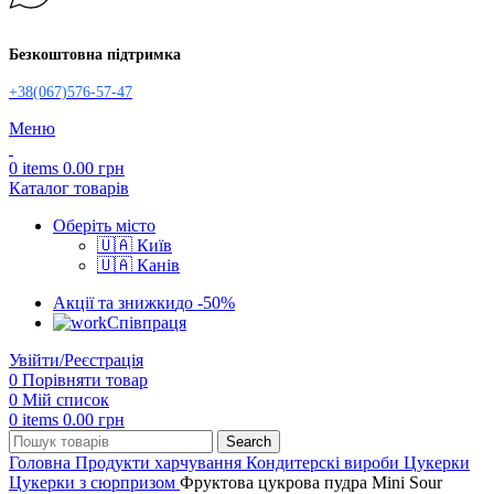
Безкоштовна підтримка
+38(067)576-57-47
Меню
0
items
0.00
грн
Каталог товарів
Оберіть місто
🇺🇦 Київ
🇺🇦 Канів
Акції та знижки
до -50%
Співпраця
Увійти/Реєстрація
0
Порівняти товар
0
Мій список
0
items
0.00
грн
Search
Головна
Продукти харчування
Кондитерскі вироби
Цукерки
Цукерки з сюрпризом
Фруктова цукрова пудра Mini Sour