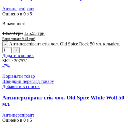
Антиперспірант
Оцінено в
0
з 5
В наявності
135.00
грн
125.55
грн
Ваша знижка
9.45
грн
!
Антиперспірант стік чол. Old Spice Rock 50 мл. кількість
Додати в кошик
SKU:
20753/
-7%
Порівняти товар
Швидкий перегляд товару
Добавити в список
Антиперспірант стік чол. Old Spice White Wolf 50
мл.
Антиперспірант
Оцінено в
0
з 5