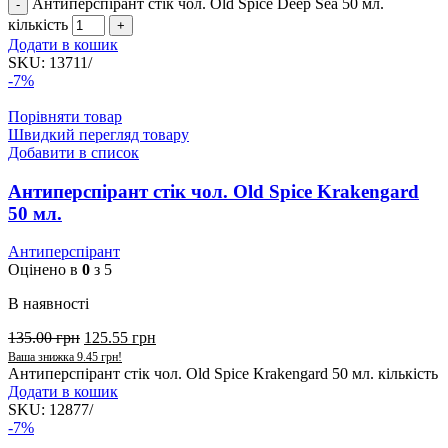
Антиперспірант стік чол. Old Spice Deep Sea 50 мл.
кількість
Додати в кошик
SKU:
13711/
-7%
Порівняти товар
Швидкий перегляд товару
Добавити в список
Антиперспірант стік чол. Old Spice Krakengard
50 мл.
Антиперспірант
Оцінено в
0
з 5
В наявності
135.00
грн
125.55
грн
Ваша знижка
9.45
грн
!
Антиперспірант стік чол. Old Spice Krakengard 50 мл. кількість
Додати в кошик
SKU:
12877/
-7%