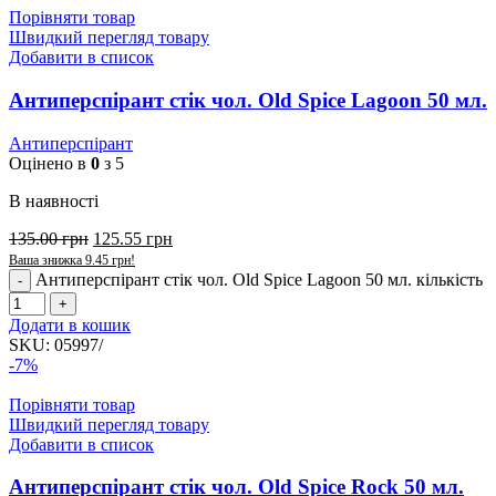
Порівняти товар
Швидкий перегляд товару
Добавити в список
Антиперспірант стік чол. Old Spice Lagoon 50 мл.
Антиперспірант
Оцінено в
0
з 5
В наявності
135.00
грн
125.55
грн
Ваша знижка
9.45
грн
!
Антиперспірант стік чол. Old Spice Lagoon 50 мл. кількість
Додати в кошик
SKU:
05997/
-7%
Порівняти товар
Швидкий перегляд товару
Добавити в список
Антиперспірант стік чол. Old Spice Rock 50 мл.