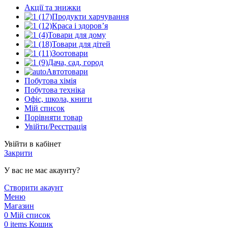
Акції та знижки
Продукти харчування
Краса і здоров’я
Товари для дому
Товари для дітей
Зоотовари
Дача, сад, город
Автотовари
Побутова хімія
Побутова техніка
Офіс, школа, книги
Мій список
Порівняти товар
Увійти/Реєстрація
Увійти в кабінет
Закрити
У вас не має акаунту?
Створити акаунт
Меню
Магазин
0
Мій список
0
items
Кошик