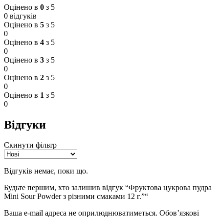
Оцінено в
0
з 5
0 відгуків
Оцінено в
5
з 5
0
Оцінено в
4
з 5
0
Оцінено в
3
з 5
0
Оцінено в
2
з 5
0
Оцінено в
1
з 5
0
Відгуки
Скинути фільтр
Відгуків немає, поки що.
Будьте першим, хто залишив відгук “Фруктова цукрова пудра
Mini Sour Powder з різними смаками 12 г.”“
Ваша e-mail адреса не оприлюднюватиметься.
Обов’язкові