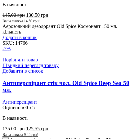
В наявності
145.00
грн
130.50
грн
Ваша знижка
14.50
грн
!
Аерозольний дезодорант Old Spice Космонавт 150 мл.
кількість
Додати в кошик
SKU:
14766
-7%
Порівняти товар
Швидкий перегляд товару
Добавити в список
Антиперспірант стік чол. Old Spice Deep Sea 50
мл.
Антиперспірант
Оцінено в
0
з 5
В наявності
135.00
грн
125.55
грн
Ваша знижка
9.45
грн
!