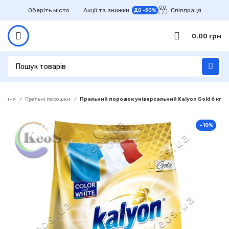
Оберіть місто
Акції та знижки
Співпраця
ДО -50%
0.00
грн
прання
Пральні порошки
Пральний порошок універсальний Kalyon Gold 6 кг
-10%