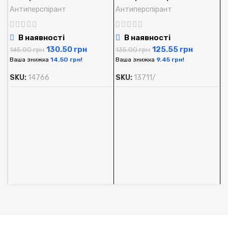
мл.
Антиперспірант
Антиперспірант
В наявності
В наявності
130.50
грн
125.55
грн
145.00
грн
135.00
грн
Ваша знижка
14.50
грн
!
Ваша знижка
9.45
грн
!
SKU:
14766
SKU:
13711/
А
O
м
А
1
В
S