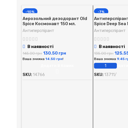
-10%
-7%
Аерозольний дезодорант Old
Антиперспірант 
Spice Космонавт 150 мл.
Spice Deep Sea 
Антиперспірант
Антиперспірант
В наявності
В наявності
130.50
грн
125.5
145.00
грн
135.00
грн
Ваша знижка
14.50
грн
!
Ваша знижка
9.45
г
Додати В Кошик
Додати
SKU:
14766
SKU:
13711/