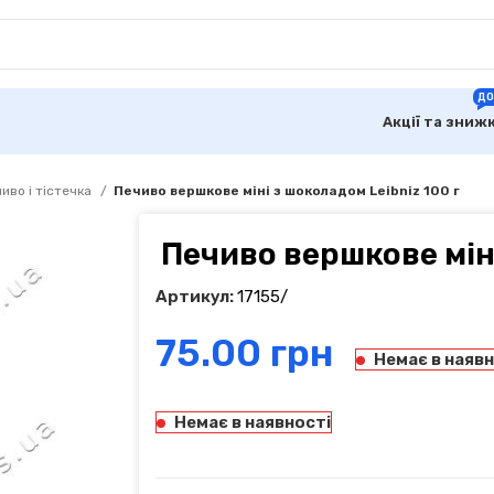
ДО
Акції та зниж
иво і тістечка
Печиво вершкове міні з шоколадом Leibniz 100 г
Печиво вершкове міні
Артикул:
17155/
грн
Немає в наявн
Немає в наявності