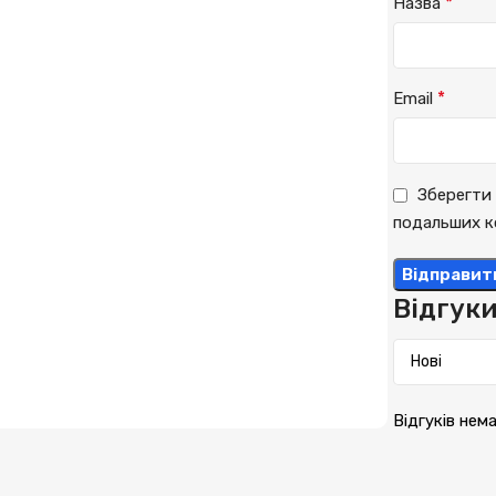
*
Назва
*
Email
Зберегти 
подальших к
Відгук
Відгуків нем