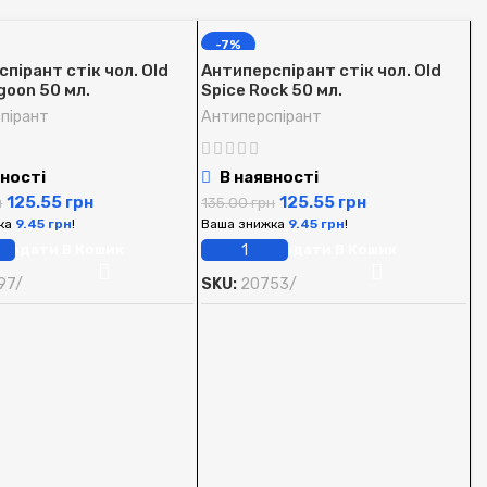
-7%
пірант стік чол. Old
Антиперспірант стік чол. Old
goon 50 мл.
Spice Rock 50 мл.
пірант
Антиперспірант
ності
В наявності
125.55
грн
125.55
грн
н
135.00
грн
ка
9.45
грн
!
Ваша знижка
9.45
грн
!
Додати В Кошик
Додати В Кошик
97/
SKU:
20753/
А
S
А
1
В