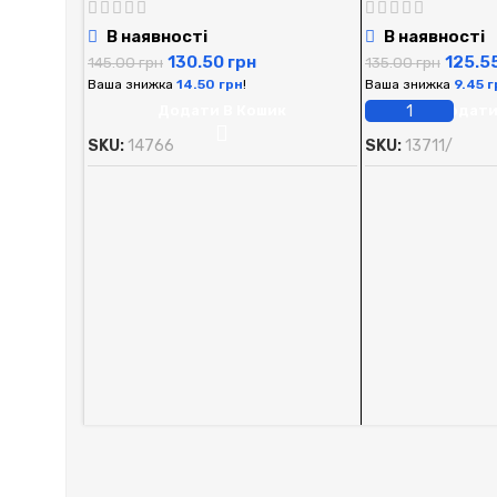
В наявності
В наявності
130.50
грн
125.5
145.00
грн
135.00
грн
Ваша знижка
14.50
грн
!
Ваша знижка
9.45
г
Додати В Кошик
Додати
SKU:
14766
SKU:
13711/