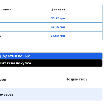
 знижки
Ціна за шт
33.25
грн
32.55
грн
0
31.50
грн
Додати в кошик
Миттєва покупка
Поділитись:
сок
ме зараз