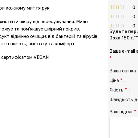
0
при кожному миття рук.
0
хистити шкіру від пересушування. Мило
0
оложує та пом’якшує шкірний покрив,
Будьте перш
кт відмінно очищає від бактерій та вірусів,
Doxa 150 г.”
єте свіжість, чистоту та комфорт.
Ваша e-mail
о сертифікатом VEGAN.
*
Ваша оцінк
*
Ціна
*
Якість
Швидкість 
*
Ваш відгук