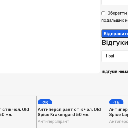
Зберегти 
подальших к
Відгук
Відгуків нем
-7%
-7%
стік чол. Old
Антиперспірант стік чол. Old
Антиперс
50 мл.
Spice Krakengard 50 мл.
Spice La
Антиперспірант
Антиперс