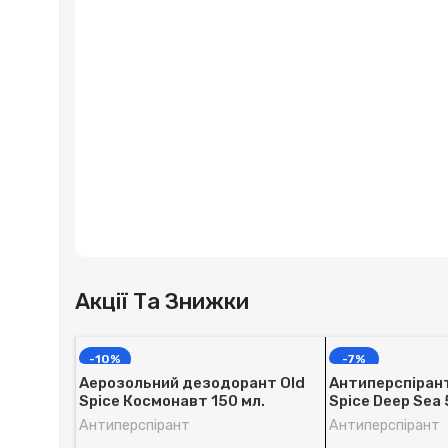
Акції Та Знижки
-10%
-7%
Аерозольний дезодорант Old
Антиперспірант 
Spice Космонавт 150 мл.
Spice Deep Sea 
Антиперспірант
Антиперспірант