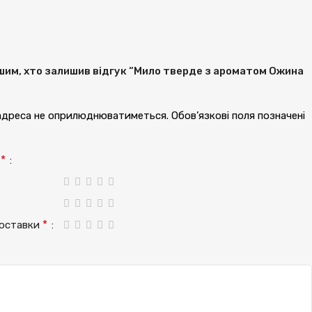
им, хто залишив відгук “Мило тверде з ароматом Ожина
“
 адреса не оприлюднюватиметься.
Обов’язкові поля позначені
*
а
*
доставки