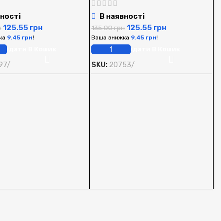
ності
В наявності
125.55
грн
125.55
грн
н
135.00
грн
ка
9.45
грн
!
Ваша знижка
9.45
грн
!
Додати В Кошик
Додати В Кошик
97/
SKU:
20753/
А
S
А
1
В
S