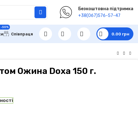
Безкоштовна підтримка
+38(067)576-57-47
 -50%
ки
Співпраця
0.00
грн
том Ожина Doxa 150 г.
вності