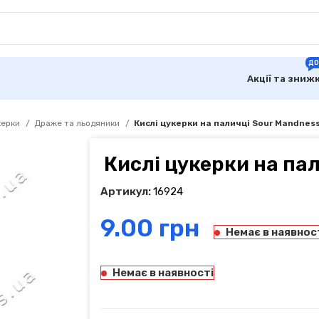
ДО
Акції та зниж
керки
Драже та льодяники
Кислі цукерки на паличці Sour Mandness
Кислі цукерки на пал
Артикул:
16924
грн
Немає в наявнос
Немає в наявності