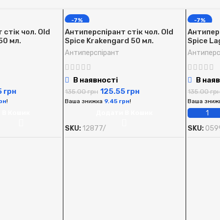
-7%
-7%
стік чол. Old
Антиперспірант стік чол. Old
Антиперс
50 мл.
Spice Krakengard 50 мл.
Spice La
Антиперспірант
Антиперс
В наявності
В наяв
5
грн
125.55
грн
135.00
грн
135.00
гр
рн
!
Ваша знижка
9.45
грн
!
Ваша зниж
 В Кошик
Додати В Кошик
SKU:
12877/
SKU:
059