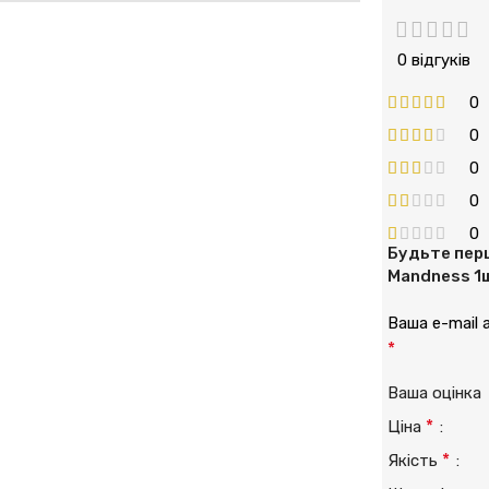
0 відгуків
0
0
0
0
0
Будьте перш
Mandness 1ш
Ваша e-mail
*
Ваша оцінк
*
Ціна
*
Якість