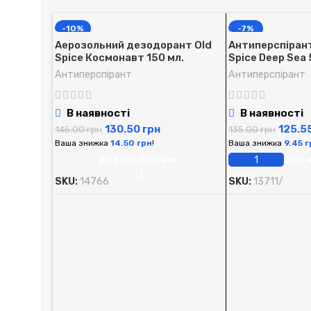
-10%
-7%
Аерозольний дезодорант Old
Антиперспірант 
Spice Космонавт 150 мл.
Spice Deep Sea 
Антиперспірант
Антиперспірант
В наявності
В наявності
130.50
грн
125.5
145.00
грн
135.00
грн
Ваша знижка
14.50
грн
!
Ваша знижка
9.45
г
Додати В Кошик
Додати
SKU:
14766
SKU:
13711/