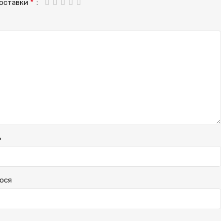
*
доставки
ь
ося