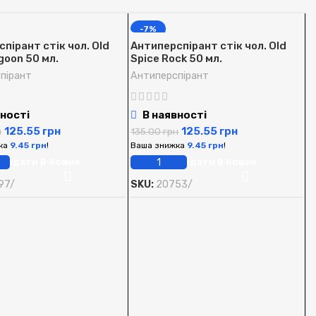
-7%
пірант стік чол. Old
Антиперспірант стік чол. Old
goon 50 мл.
Spice Rock 50 мл.
пірант
Антиперспірант
ності
В наявності
125.55
грн
125.55
грн
н
135.00
грн
ка
9.45
грн
!
Ваша знижка
9.45
грн
!
Додати В Кошик
Додати В Кошик
97/
SKU:
20753/
А
S
А
1
В