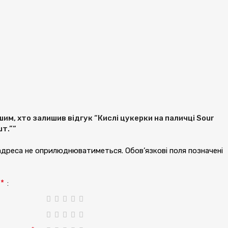
им, хто залишив відгук “Кислі цукерки на паличці Sour
т.”“
 адреса не оприлюднюватиметься.
Обов’язкові поля позначені
*
а