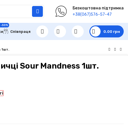
Безкоштовна підтримка
+38(067)576-57-47
 -50%
ки
Співпраця
0.00
грн
 1шт.
ичці Sour Mandness 1шт.
ті