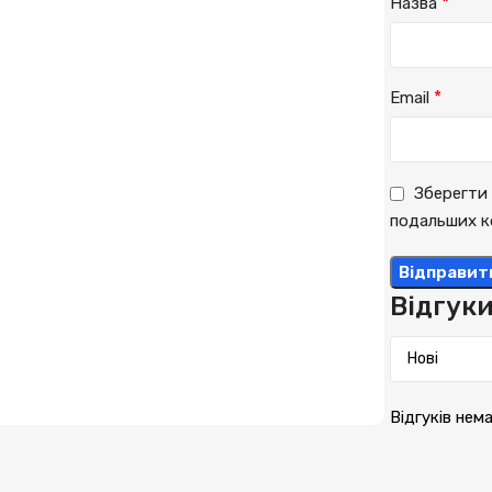
*
Назва
*
Email
Зберегти 
подальших к
Відгук
Відгуків нем