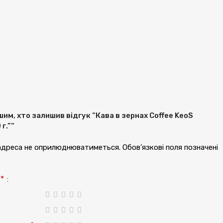
им, хто залишив відгук “Кава в зернах Coffee KeoS
г.”“
 адреса не оприлюднюватиметься.
Обов’язкові поля позначені
*
а