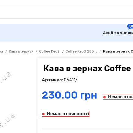
ДО
Акції та зниж
ва
Кава в зернах
Coffee KeoS
Coffee KeoS 250 г.
Кава в зернах C
Кава в зернах Coffee
Артикул:
06411/
грн
Немає в на
Немає в наявності