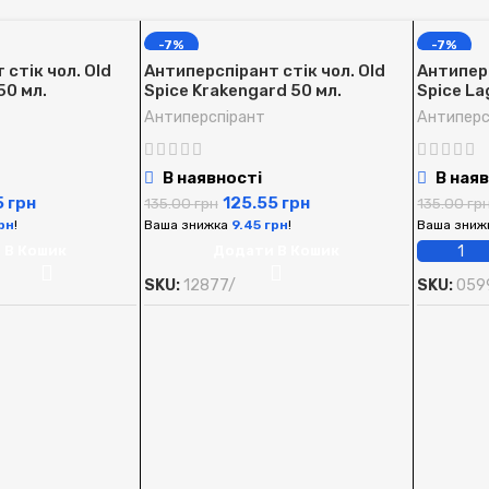
-7%
-7%
стік чол. Old
Антиперспірант стік чол. Old
Антиперс
50 мл.
Spice Krakengard 50 мл.
Spice La
Антиперспірант
Антиперс
В наявності
В наяв
5
грн
125.55
грн
135.00
грн
135.00
гр
рн
!
Ваша знижка
9.45
грн
!
Ваша зниж
 В Кошик
Додати В Кошик
SKU:
12877/
SKU:
059