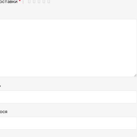
*
доставки
ь
ося