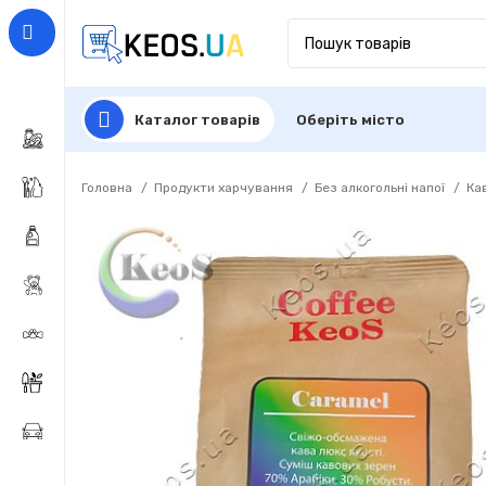
Каталог товарів
Оберіть місто
Головна
Продукти харчування
Без алкогольні напої
Ка