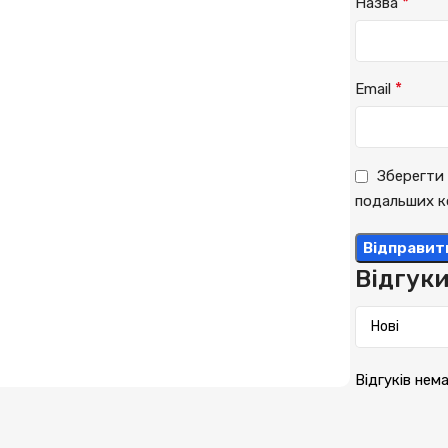
*
Назва
*
Email
Зберегти 
подальших к
Відгук
Відгуків нем