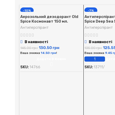
-10%
-7%
Аерозольний дезодорант Old
Антиперспірант 
Spice Космонавт 150 мл.
Spice Deep Sea 
Антиперспірант
Антиперспірант
В наявності
В наявності
130.50
грн
125.5
145.00
грн
135.00
грн
Ваша знижка
14.50
грн
!
Ваша знижка
9.45
г
Додати В Кошик
Додати
SKU:
14766
SKU:
13711/