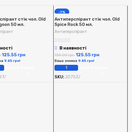
-7%
пірант стік чол. Old
Антиперспірант стік чол. Old
goon 50 мл.
Spice Rock 50 мл.
пірант
Антиперспірант
ності
В наявності
125.55
грн
125.55
грн
н
135.00
грн
ка
9.45
грн
!
Ваша знижка
9.45
грн
!
Додати В Кошик
Додати В Кошик
97/
SKU:
20753/
А
S
А
1
В