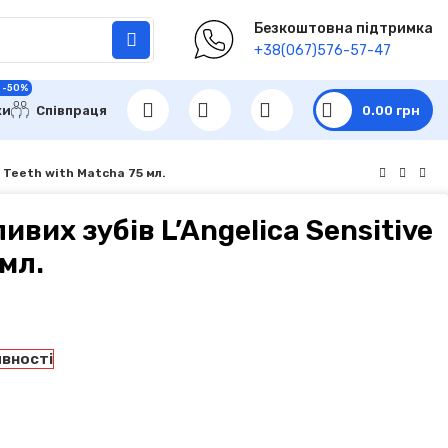
Безкоштовна підтримка
+38(067)576-57-47
 -50%
ки
Співпраця
0.00
грн
e Teeth with Matcha 75 мл.
ивих зубів L’Angelica Sensitive
 мл.
явності