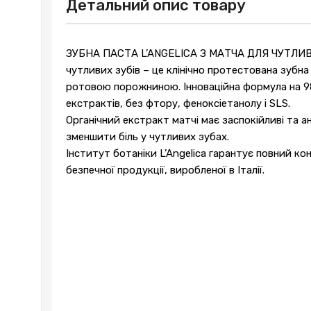
Детальний опис товару
ЗУБНА ПАСТА L’ANGELICA З МАТЧА ДЛЯ ЧУТЛИВИХ 
чутливих зубів – це клінічно протестована зубна
ротовою порожниною. Інноваційна формула на 98%
екстрактів, без фтору, феноксіетанолу і SLS.
Органічний екстракт матчі має заспокійливі та 
зменшити біль у чутливих зубах.
Інститут ботаніки L’Angelica гарантує повний к
безпечної продукції, виробленої в Італії.