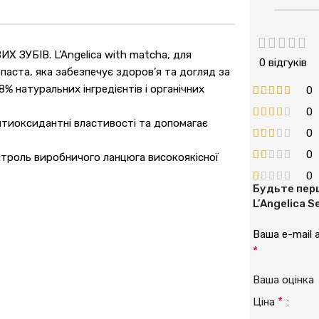
ЗУБІВ. L’Angelica with matcha, для
0 відгуків
 паста, яка забезпечує здоров’я та догляд за
 натуральних інгредієнтів і органічних
0
0
антиоксидантні властивості та допомагає
0
0
онтроль виробничого ланцюга високоякісної
0
Будьте перш
L’Angelica S
Ваша e-mail
*
Ваша оцінк
*
Ціна