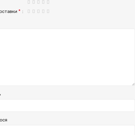
*
доставки
ь
ося