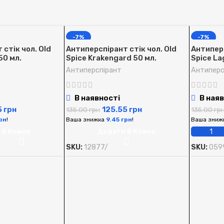
-7%
-7%
стік чол. Old
Антиперспірант стік чол. Old
Антиперс
50 мл.
Spice Krakengard 50 мл.
Spice La
Антиперспірант
Антиперс
В наявності
В наяв
5
грн
125.55
грн
135.00
грн
135.00
гр
рн
!
Ваша знижка
9.45
грн
!
Ваша зниж
 В Кошик
Додати В Кошик
SKU:
12877/
SKU:
059