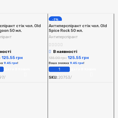
-7%
пірант стік чол. Old
Антиперспірант стік чол. Old
goon 50 мл.
Spice Rock 50 мл.
пірант
Антиперспірант
ності
В наявності
125.55
грн
125.55
грн
н
135.00
грн
ка
9.45
грн
!
Ваша знижка
9.45
грн
!
Додати В Кошик
Додати В Кошик
97/
SKU:
20753/
А
S
А
1