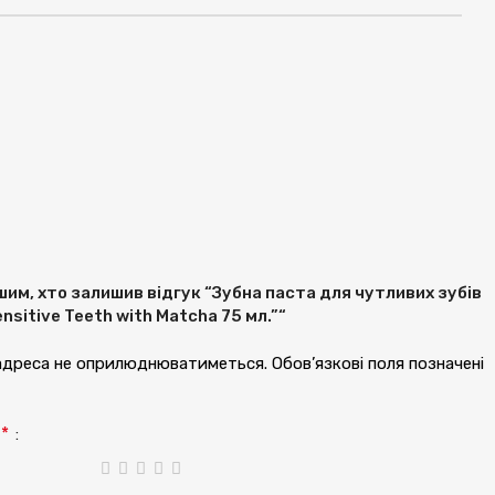
им, хто залишив відгук “Зубна паста для чутливих зубів
ensitive Teeth with Matcha 75 мл.”“
 адреса не оприлюднюватиметься.
Обов’язкові поля позначені
*
а