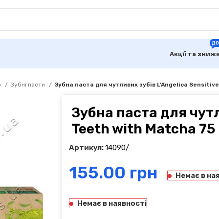
ДО
Акції та зниж
ю
Зубні пасти
Зубна паста для чутливих зубів L’Angelica Sensitiv
Зубна паста для чутл
Teeth with Matcha 75
Артикул:
14090/
грн
Немає в на
Немає в наявності