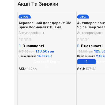
Акції Та Знижки
-10%
-7%
Аерозольний дезодорант Old
Антиперспірант 
Spice Космонавт 150 мл.
Spice Deep Sea 
Антиперспірант
Антиперспірант
В наявності
В наявності
130.50
грн
125.5
145.00
грн
135.00
грн
Ваша знижка
14.50
грн
!
Ваша знижка
9.45
г
Додати В Кошик
Додати
SKU:
14766
SKU:
13711/