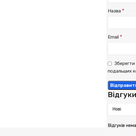
*
Назва
*
Email
Зберегти 
подальших к
Відгук
Відгуків нем