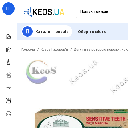
Каталог товарів
Оберіть місто
Головна
Краса і здоров'я
Догляд за ротовою порожнино