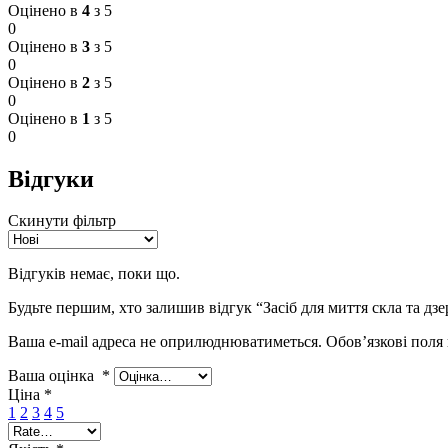
Оцінено в
4
з 5
0
Оцінено в
3
з 5
0
Оцінено в
2
з 5
0
Оцінено в
1
з 5
0
Відгуки
Скинути фільтр
Відгуків немає, поки що.
Будьте першим, хто залишив відгук “Засіб для миття скла та дзе
Ваша e-mail адреса не оприлюднюватиметься.
Обов’язкові поля
Ваша оцінка
*
Ціна
*
1
2
3
4
5