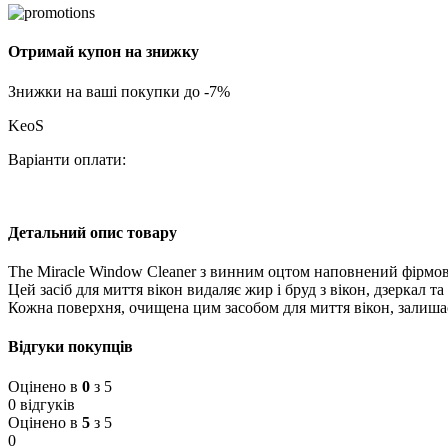
Отримай купон на знижку
Знижки на ваші покупки до -7%
KeoS
Варіанти оплати:
Детальний опис товару
The Miracle Window Cleaner з винним оцтом наповнений фірмов
Цей засіб для миття вікон видаляє жир і бруд з вікон, дзеркал т
Кожна поверхня, очищена цим засобом для миття вікон, залишає
Відгуки покупців
Оцінено в
0
з 5
0 відгуків
Оцінено в
5
з 5
0