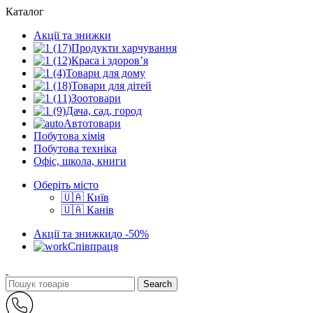
Каталог
Акції та знижки
Продукти харчування
Краса і здоров’я
Товари для дому
Товари для дітей
Зоотовари
Дача, сад, город
Автотовари
Побутова хімія
Побутова техніка
Офіс, школа, книги
Оберіть місто
🇺🇦 Київ
🇺🇦 Канів
Акції та знижки
до -50%
Співпраця
Search