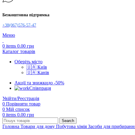
Безкоштовна підтримка
+38(067)576-57-47
Меню
0
items
0.00
грн
Каталог товарів
Оберіть місто
🇺🇦 Київ
🇺🇦 Канів
Акції та знижки
до -50%
Співпраця
Увійти/Реєстрація
0
Порівняти товар
0
Мій список
0
items
0.00
грн
Search
Головна
Товари для дому
Побутова хімія
Засоби для прибиран