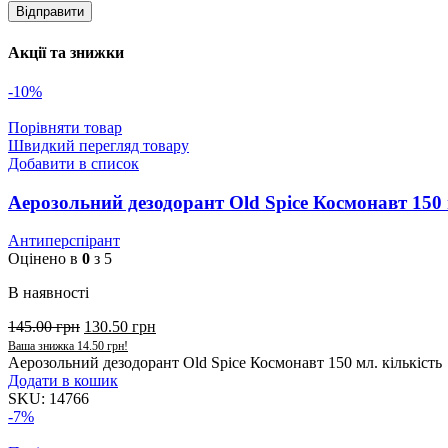
Акції та знижки
-10%
Порівняти товар
Швидкий перегляд товару
Добавити в список
Аерозольний дезодорант Old Spice Космонавт 150 
Антиперспірант
Оцінено в
0
з 5
В наявності
145.00
грн
130.50
грн
Ваша знижка
14.50
грн
!
Аерозольний дезодорант Old Spice Космонавт 150 мл. кількість
Додати в кошик
SKU:
14766
-7%