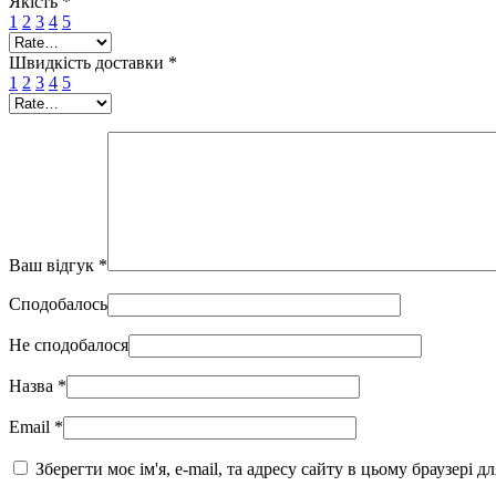
Якість
*
1
2
3
4
5
Швидкість доставки
*
1
2
3
4
5
Ваш відгук
*
Сподобалось
Не сподобалося
Назва
*
Email
*
Зберегти моє ім'я, e-mail, та адресу сайту в цьому браузері 