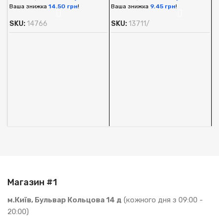
Ваша знижка
14.50
грн
!
Ваша знижка
9.45
грн
!
SKU:
14766
SKU:
13711/
А
O
м
А
1
В
S
Магазин #1
м.Київ, Бульвар Кольцова 14 д
(кожного дня з 09:00 -
20:00)