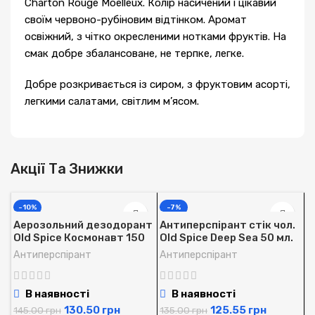
Charton Rouge Moelleux. Колір насичений і цікавий
своїм червоно-рубіновим відтінком. Аромат
освіжний, з чітко окресленими нотками фруктів. На
смак добре збалансоване, не терпке, легке.
Добре розкривається із сиром, з фруктовим асорті,
легкими салатами, світлим м’ясом.
Акції Та Знижки
-10%
-7%
Аерозольний дезодорант
Антиперспірант стік чол.
Old Spice Космонавт 150
Old Spice Deep Sea 50 мл.
мл.
Антиперспірант
Антиперспірант
В наявності
В наявності
130.50
грн
125.55
грн
145.00
грн
135.00
грн