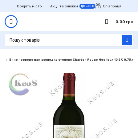
Оберіть місто
Акції та знижки
Співпраця
ДО -50%
0.00
грн
ино
Вино червоне напівсолодке столове Charton Rouge Moelleux 10,5% 0,75 л